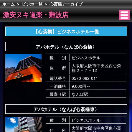
ホーム
>
ビジホ一覧
>
心斎橋アーカイブ
激安ヌキ道楽・難波店
【心斎橋】ビジネスホテル一覧
アパホテル〈なんば心斎橋〉
種 別
ビジネスホテル
大阪府大阪市中央区西心斎
住 所
橋２－７－12
電話番号
0570-062-011
一泊価格
9,000円～
最寄り駅
なんば駅
アパホテル〈なんば心斎橋東〉
種 別
ビジネスホテル
大阪府大阪市中央区東心斎
住 所