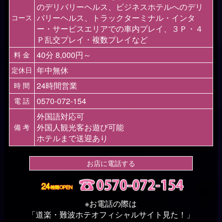
のデリバリーヘルス、ビジネスホテルへのデリ
バリーヘルス、トラックターミナル・インタ
コース
ー・サービスエリアでの車内プレイ、３Ｐ・４
Ｐ乱交プレイ・複数プレイなど
40分 8,000円～
料 金
年中無休
定休日
24時間営業
時 間
0570-072-154
電 話
外国語対応可
外国人観光客お遊び可能
備 考
ホテルまで送迎あり
お店に電話する
※お電話の際は
「道楽・難波ホテオフィシャルサイト見た！」