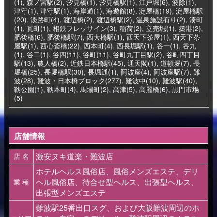
(1)
,
森ノ宮駅(2)
,
汐見橋(1)
,
汐見橋駅(1)
,
江戸堀(6)
,
波除(1)
,
津守(1)
,
津守駅(1)
,
海岸通(1)
,
海遊館(8)
,
淀屋橋(19)
,
淀屋橋駅
(20)
,
淡路町(4)
,
渡辺橋(2)
,
渡辺橋駅(2)
,
温泉施設有り(2)
,
湊町
(1)
,
瓦町(1)
,
相鉄フレッサイン(3)
,
稲荷(2)
,
立売堀(1)
,
築港(2)
,
肥後橋(6)
,
肥後橋駅(7)
,
西大橋駅(1)
,
西天下茶屋(1)
,
西天下茶
屋駅(1)
,
西心斎橋(22)
,
西本町(4)
,
西長堀駅(1)
,
谷一(1)
,
谷九
(1)
,
谷二(1)
,
谷四(11)
,
谷町(11)
,
谷町九丁目駅(2)
,
谷町四丁目
駅(13)
,
農人橋(2)
,
近鉄日本橋駅(45)
,
通天閣(1)
,
道頓堀(7)
,
長
堀橋(25)
,
長堀橋駅(30)
,
長堀通(1)
,
阿波座(4)
,
阿波座駅(7)
,
難
波(28)
,
難波・日本橋ブロック(277)
,
難波中(10)
,
難波駅(40)
,
靱公園(1)
,
靱本町(4)
,
馬場町(2)
,
高津(5)
,
高麗橋(6)
,
黒門市場
(5)
店舗情報
激安ヌキ道楽・難波店
店 名
ホテルヘルス風俗店、風俗メンズエステ、デリ
ヘル風俗店、待合せ型ヘルス、出張型ヘルス、
業 種
出張型メンズエステ
難波駅25番出口スグ、および大阪難波周辺のホ