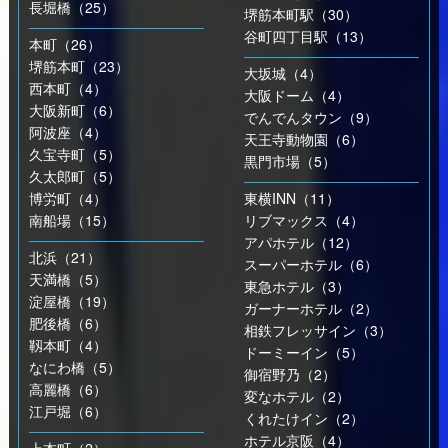
長堀橋（25）
堺筋本町駅（30）
谷町四丁目駅（13）
本町（26）
堺筋本町（23）
大坂城（4）
西本町（4）
大阪ドーム（4）
大阪新町（6）
でんでんタウン（9）
阿波座（4）
天王寺動物園（6）
久宝寺町（5）
黒門市場（5）
久太郎町（5）
博労町（4）
東横INN（11）
南船場（15）
リブマックス（4）
アパホテル（12）
北浜（21）
スーパーホテル（6）
天満橋（5）
東急ホテル（3）
淀屋橋（19）
ガーナーホテル（2）
肥後橋（6）
相鉄フレッサイン（3）
靱本町（4）
ドーミーイン（5）
なにわ橋（5）
御宿野乃（2）
高麗橋（6）
変なホテル（2）
江戸堀（6）
くれたけイン（2）
ホテル京阪（4）