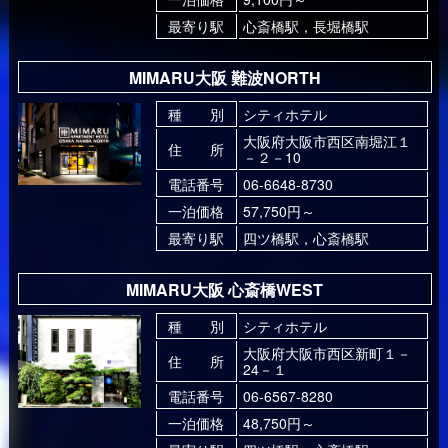
最寄り駅
心斎橋駅，長堀橋駅
MIMARU大阪 難波NORTH
種 別
シティホテル
大阪府大阪市西区南堀江１
住 所
－２－10
電話番号
06-6648-8730
一泊価格
57,750円～
最寄り駅
四ツ橋駅，心斎橋駅
MIMARU大阪 心斎橋WEST
種 別
シティホテル
大阪府大阪市西区新町１－
住 所
24－１
電話番号
06-6567-8280
一泊価格
48,750円～