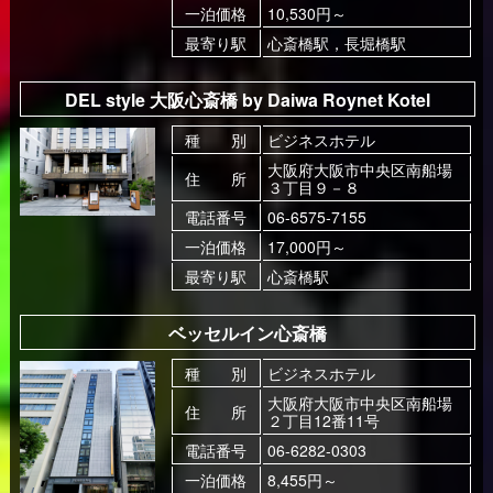
一泊価格
10,530円～
最寄り駅
心斎橋駅，長堀橋駅
DEL style 大阪心斎橋 by Daiwa Roynet Kotel
種 別
ビジネスホテル
大阪府大阪市中央区南船場
住 所
３丁目９－８
電話番号
06-6575-7155
一泊価格
17,000円～
最寄り駅
心斎橋駅
ベッセルイン心斎橋
種 別
ビジネスホテル
大阪府大阪市中央区南船場
住 所
２丁目12番11号
電話番号
06-6282-0303
一泊価格
8,455円～