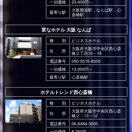
一泊価格
23,400円～
大阪難波駅，なんば駅，心
最寄り駅
斎橋駅
変なホテル 大阪 なんば
種 別
ビジネスホテル
大阪府大阪市中央区西心斎
住 所
橋２丁目10－16
電話番号
050-5576-8355
一泊価格
13,000円～
最寄り駅
心斎橋駅
ホテルトレンド西心斎橋
種 別
ビジネスホテル
大阪府大阪市中央区西心斎
住 所
橋２－13－12
電話番号
06-6484-3200
一泊価格
8,250円～