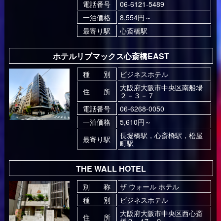
電話番号
06-6121-5489
一泊価格
8,554円～
最寄り駅
心斎橋駅
ホテルリブマックス心斎橋EAST
種 別
ビジネスホテル
大阪府大阪市中央区南船場
住 所
２－３－７
電話番号
06-6268-0050
一泊価格
5,610円～
長堀橋駅，心斎橋駅，松屋
最寄り駅
町駅
THE WALL HOTEL
別 称
ザ ウォール ホテル
種 別
ビジネスホテル
大阪府大阪市中央区西心斎
住 所