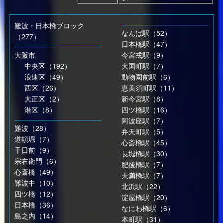
難波・日本橋ブロック
なんば駅（52）
（277）
日本橋駅（47）
大阪市
今宮戎駅（9）
中央区（192）
大国町駅（7）
浪速区（49）
動物園前駅（6）
西区（26）
恵美須町駅（11）
大正区（2）
新今宮駅（8）
港区（8）
四ツ橋駅（16）
阿波座駅（7）
難波（28）
弁天町駅（5）
道頓堀（7）
心斎橋駅（45）
千日前（9）
長堀橋駅（30）
宗右衛門（6）
肥後橋駅（7）
心斎橋（49）
天満橋駅（7）
難波中（10）
北浜駅（22）
四ツ橋（12）
淀屋橋駅（20）
日本橋（36）
なにわ橋駅（6）
島之内（14）
本町駅（31）