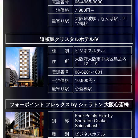
電話番号
06-4965-9000
一泊価格
7,980円～
大阪難波駅，なんば駅，四
最寄り駅
ツ橋駅
道頓堀クリスタルホテルⅣ
種 別
ビジネスホテル
大阪府大阪市中央区島之内
住 所
１－12－19
電話番号
06-6281-1001
一泊価格
10,800円～
最寄り駅
心斎橋駅
フォーポイント フレックス by シェラトン 大阪心斎橋
Four Points Flex by
別 称
Sheraton Osaka
Shinsaibashi
種 別
ビジネスホテル