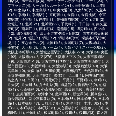
前駅(3)
,
ホテル京阪(4)
,
ボードゲームホテル(1)
,
ミナミ(23)
,
リ
ブマックス(4)
,
リーガ(1)
,
ルートイン(1)
,
三軒家東(1)
,
上本町
(2)
,
中之島(1)
,
中之島駅(1)
,
中央大通(3)
,
久太郎町(5)
,
久宝寺
町(5)
,
京橋(1)
,
京橋駅(1)
,
京町堀(1)
,
今宮(1)
,
今宮戎(8)
,
今宮
戎駅(9)
,
今宮駅(1)
,
内本町(1)
,
動物園前駅(6)
,
北久宝寺町(2)
,
北堀江(1)
,
北浜(21)
,
北浜駅(22)
,
千代崎(1)
,
千日前(9)
,
南久宝
寺町(2)
,
南堀江(1)
,
南本町(4)
,
南船場(15)
,
博労町(4)
,
四ツ橋
(12)
,
四ツ橋駅(16)
,
四天王寺前夕陽ヶ丘駅(2)
,
国立国際美術館
(2)
,
城見(2)
,
堀江(1)
,
堺筋(12)
,
堺筋本町(23)
,
堺筋本町駅(30)
,
境川(1)
,
変なホテル(2)
,
大国町(5)
,
大国町駅(7)
,
大坂城(4)
,
大
手前(4)
,
大正駅(3)
,
大阪ドーム(4)
,
大阪ビジネスパーク駅(2)
,
大阪上本町駅(1)
,
大阪城公園駅(1)
,
大阪市(276)
,
大阪市中央区
(192)
,
大阪市内エリア(276)
,
大阪市大正区(2)
,
大阪市浪速区
(49)
,
大阪市港区(8)
,
大阪市立科学館(1)
,
大阪市立美術館(1)
,
大
阪市西区(26)
,
大阪新町(6)
,
大阪港駅(3)
,
大阪難波駅(40)
,
大阪
高島屋(10)
,
天保山(8)
,
天満橋(5)
,
天満橋駅(7)
,
天然温泉(9)
,
天
王寺動物園(6)
,
天王寺駅(1)
,
媒体(1)
,
安土町(1)
,
宗右衛門(6)
,
島之内(14)
,
市岡(1)
,
市岡元町(1)
,
平尾(1)
,
平野町(2)
,
幸町(1)
,
弁天(2)
,
弁天町(8)
,
弁天町駅(5)
,
御堂筋(9)
,
御宿野乃(2)
,
心斎
橋(49)
,
心斎橋筋(3)
,
心斎橋駅(45)
,
恵美須東(6)
,
恵美須町駅
(11)
,
恵美須西(3)
,
敷津東(5)
,
敷津西(1)
,
新世界(4)
,
新今宮(7)
,
新今宮駅(8)
,
新今宮駅前駅(2)
,
日本橋(36)
,
日本橋東(2)
,
日本橋
西(1)
,
日本橋駅(47)
,
日航ホテル(1)
,
木津川(1)
,
木津川駅(1)
,
本
町(26)
,
本町橋(1)
,
本町駅(31)
,
東心斎橋(12)
,
東急ホテル(3)
,
東
横INN(11)
,
松屋町(2)
,
松屋町駅(2)
,
桜川(3)
,
桜川駅(3)
,
森ノ宮