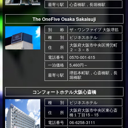
最寄り駅
心斎橋駅，長堀橋駅
The OneFive Osaka Sakaisuji
別 称
ザ・ワンファイブ 大阪堺筋
種 別
ビジネスホテル
大阪府大阪市中央区博労町
住 所
２－３－８
電話番号
0570-001-615
一泊価格
5,460円～
堺筋本町駅，心斎橋駅，長
最寄り駅
堀橋駅
コンフォートホテル大阪心斎橋
種 別
ビジネスホテル
大阪府大阪市中央区東心斎
住 所
橋１丁目15－15
電話番号
06-6258-3111