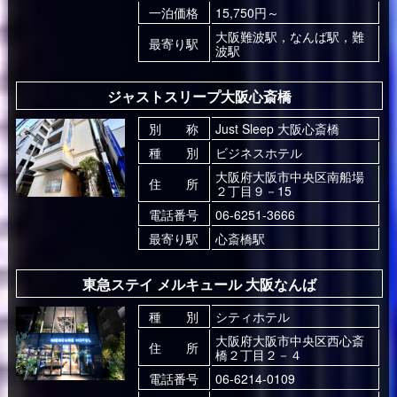
一泊価格
15,750円～
大阪難波駅，なんば駅，難
最寄り駅
波駅
ジャストスリープ大阪心斎橋
別 称
Just Sleep 大阪心斎橋
種 別
ビジネスホテル
大阪府大阪市中央区南船場
住 所
２丁目９－15
電話番号
06-6251-3666
最寄り駅
心斎橋駅
東急ステイ メルキュール 大阪なんば
種 別
シティホテル
大阪府大阪市中央区西心斎
住 所
橋２丁目２－４
電話番号
06-6214-0109