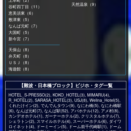
上本町（2）
天然温泉（9）
谷町四丁目（11）
恵美須東（6）
敷津東（5）
なんば元町（7）
大国町（5）
新今宮（7）
天保山（8）
弁天町（8）
ＵＳＪ（8）
海遊館（8）
【難波・日本橋ブロック】ビジホ・タグ一覧
HOTEL_S-PRESSO(2)
,
KOKO_HOTEL(3)
,
MIMARU(4)
,
R_HOTEL(2)
,
SARASA_HOTEL(3)
,
USJ(8)
,
Welina_Hotel(5)
,
くれたけイン(2)
,
でんでんタウン(9)
,
なにわ橋(5)
,
なにわ橋駅
(6)
,
なんば元町(7)
,
なんば駅(52)
,
アパホテル(12)
,
アメ村(8)
,
カンデオホテル(1)
,
ガーナーホテル(2)
,
クリスタルホテル(7)
,
シェラトン(2)
,
スマイルホテル(4)
,
スーパーホテル(6)
,
ダイワ
ロイネット(4)
,
ドーミーイン(5)
,
ドーム前千代崎駅(1)
,
ドーム