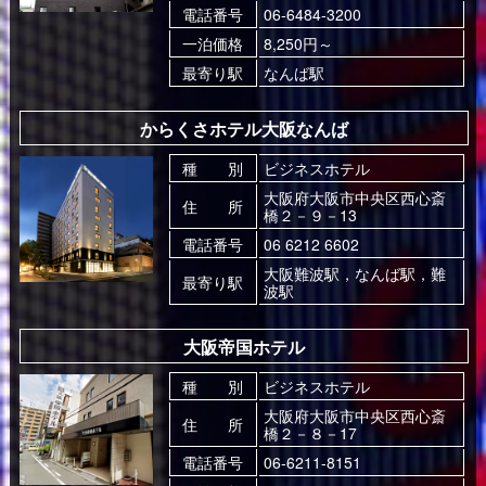
電話番号
06-6484-3200
一泊価格
8,250円～
最寄り駅
なんば駅
からくさホテル大阪なんば
種 別
ビジネスホテル
大阪府大阪市中央区西心斎
住 所
橋２－９－13
電話番号
06 6212 6602
大阪難波駅，なんば駅，難
最寄り駅
波駅
大阪帝国ホテル
種 別
ビジネスホテル
大阪府大阪市中央区西心斎
住 所
橋２－８－17
電話番号
06-6211-8151