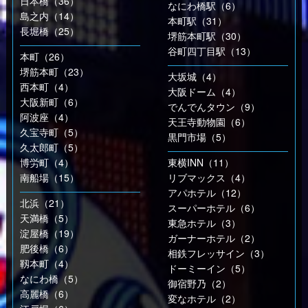
日本橋（36）
なにわ橋駅（6）
島之内（14）
本町駅（31）
長堀橋（25）
堺筋本町駅（30）
谷町四丁目駅（13）
本町（26）
堺筋本町（23）
大坂城（4）
西本町（4）
大阪ドーム（4）
大阪新町（6）
でんでんタウン（9）
阿波座（4）
天王寺動物園（6）
久宝寺町（5）
黒門市場（5）
久太郎町（5）
博労町（4）
東横INN（11）
南船場（15）
リブマックス（4）
アパホテル（12）
北浜（21）
スーパーホテル（6）
天満橋（5）
東急ホテル（3）
淀屋橋（19）
ガーナーホテル（2）
肥後橋（6）
相鉄フレッサイン（3）
靱本町（4）
ドーミーイン（5）
なにわ橋（5）
御宿野乃（2）
高麗橋（6）
変なホテル（2）