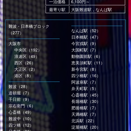
一泊価格
6,100円～
最寄り駅
大阪難波駅，なんば駅
難波・日本橋ブロック
なんば駅（52）
（277）
日本橋駅（47）
大阪市
今宮戎駅（9）
中央区（192）
大国町駅（7）
浪速区（49）
動物園前駅（6）
西区（26）
恵美須町駅（11）
大正区（2）
新今宮駅（8）
港区（8）
四ツ橋駅（16）
阿波座駅（7）
難波（28）
弁天町駅（5）
道頓堀（7）
心斎橋駅（45）
千日前（9）
長堀橋駅（30）
宗右衛門（6）
肥後橋駅（7）
心斎橋（49）
天満橋駅（7）
難波中（10）
北浜駅（22）
四ツ橋（12）
淀屋橋駅（20）