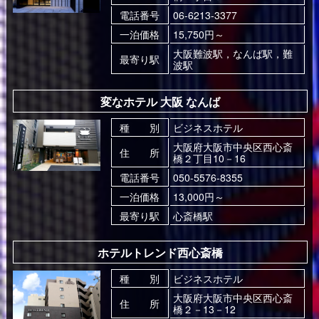
電話番号
06-6213-3377
一泊価格
15,750円～
大阪難波駅，なんば駅，難
最寄り駅
波駅
変なホテル 大阪 なんば
種 別
ビジネスホテル
大阪府大阪市中央区西心斎
住 所
橋２丁目10－16
電話番号
050-5576-8355
一泊価格
13,000円～
最寄り駅
心斎橋駅
ホテルトレンド西心斎橋
種 別
ビジネスホテル
大阪府大阪市中央区西心斎
住 所
橋２－13－12