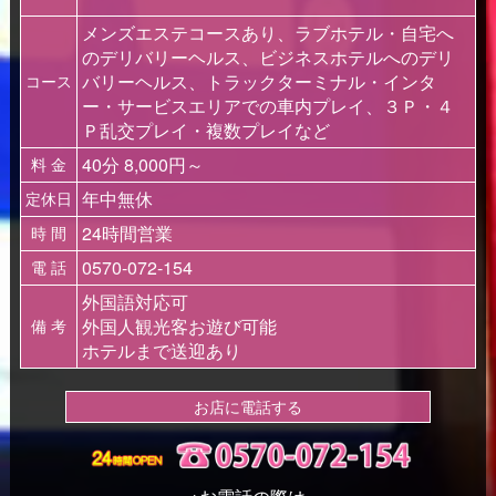
メンズエステコースあり、ラブホテル・自宅へ
のデリバリーヘルス、ビジネスホテルへのデリ
バリーヘルス、トラックターミナル・インタ
コース
ー・サービスエリアでの車内プレイ、３Ｐ・４
Ｐ乱交プレイ・複数プレイなど
40分 8,000円～
料 金
年中無休
定休日
24時間営業
時 間
0570-072-154
電 話
外国語対応可
外国人観光客お遊び可能
備 考
ホテルまで送迎あり
お店に電話する