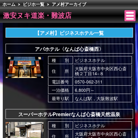
ホーム
>
ビジホ一覧
>
アメ村アーカイブ
激安ヌキ道楽・難波店
【アメ村】ビジネスホテル一覧
アパホテル〈なんば心斎橋西〉
種 別
ビジネスホテル
大阪府大阪市中央区西心斎
住 所
橋２丁目14−８
電話番号
0570-062-311
一泊価格
6,800円～
最寄り駅
なんば駅，大阪難波駅
スーパーホテルPremierなんば心斎橋天然温泉
種 別
ビジネスホテル
大阪府大阪市中央区西心斎
住 所