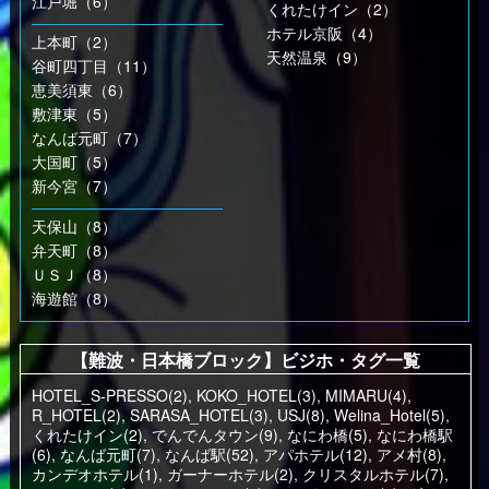
江戸堀（6）
くれたけイン（2）
ホテル京阪（4）
上本町（2）
天然温泉（9）
谷町四丁目（11）
恵美須東（6）
敷津東（5）
なんば元町（7）
大国町（5）
新今宮（7）
天保山（8）
弁天町（8）
ＵＳＪ（8）
海遊館（8）
【難波・日本橋ブロック】ビジホ・タグ一覧
HOTEL_S-PRESSO(2)
,
KOKO_HOTEL(3)
,
MIMARU(4)
,
R_HOTEL(2)
,
SARASA_HOTEL(3)
,
USJ(8)
,
Welina_Hotel(5)
,
くれたけイン(2)
,
でんでんタウン(9)
,
なにわ橋(5)
,
なにわ橋駅
(6)
,
なんば元町(7)
,
なんば駅(52)
,
アパホテル(12)
,
アメ村(8)
,
カンデオホテル(1)
,
ガーナーホテル(2)
,
クリスタルホテル(7)
,