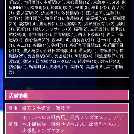
町(26)
,
本町橋(1)
,
本町駅(31)
,
東心斎橋(12)
,
東急ホテル(3)
,
東
横INN(11)
,
松屋町(2)
,
松屋町駅(2)
,
桜川(3)
,
桜川駅(3)
,
森ノ宮
(1)
,
森ノ宮駅(2)
,
汐見橋(1)
,
汐見橋駅(1)
,
江戸堀(6)
,
波除(1)
,
津守(1)
,
津守駅(1)
,
海岸通(1)
,
海遊館(8)
,
淀屋橋(19)
,
淀屋橋駅
(20)
,
淡路町(4)
,
渡辺橋(2)
,
渡辺橋駅(2)
,
温泉施設有り(2)
,
湊町
(1)
,
瓦町(1)
,
相鉄フレッサイン(3)
,
稲荷(2)
,
立売堀(1)
,
築港(2)
,
肥後橋(6)
,
肥後橋駅(7)
,
西大橋駅(1)
,
西天下茶屋(1)
,
西天下茶
屋駅(1)
,
西心斎橋(22)
,
西本町(4)
,
西長堀駅(1)
,
谷一(1)
,
谷九
(1)
,
谷二(1)
,
谷四(11)
,
谷町(11)
,
谷町九丁目駅(2)
,
谷町四丁目
駅(13)
,
農人橋(2)
,
近鉄日本橋駅(45)
,
通天閣(1)
,
道頓堀(7)
,
長
堀橋(25)
,
長堀橋駅(30)
,
長堀通(1)
,
阿波座(4)
,
阿波座駅(7)
,
難
波(28)
,
難波・日本橋ブロック(277)
,
難波中(10)
,
難波駅(40)
,
靱公園(1)
,
靱本町(4)
,
馬場町(2)
,
高津(5)
,
高麗橋(6)
,
黒門市場
(5)
店舗情報
激安ヌキ道楽・難波店
店 名
ホテルヘルス風俗店、風俗メンズエステ、デリ
ヘル風俗店、待合せ型ヘルス、出張型ヘルス、
業 種
出張型メンズエステ