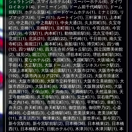
シェラトン(2)
,
スマイルホテル(4)
,
スーパーホテル(6)
,
ダイワ
ロイネット(4)
,
ドーミーイン(5)
,
ドーム前千代崎駅(1)
,
ドーム
前駅(3)
,
ホテル京阪(4)
,
ボードゲームホテル(1)
,
ミナミ(23)
,
リ
ブマックス(4)
,
リーガ(1)
,
ルートイン(1)
,
三軒家東(1)
,
上本町
(2)
,
中之島(1)
,
中之島駅(1)
,
中央大通(3)
,
久太郎町(5)
,
久宝寺
町(5)
,
京橋(1)
,
京橋駅(1)
,
京町堀(1)
,
今宮(1)
,
今宮戎(8)
,
今宮
戎駅(9)
,
今宮駅(1)
,
内本町(1)
,
動物園前駅(6)
,
北久宝寺町(2)
,
北堀江(1)
,
北浜(21)
,
北浜駅(22)
,
千代崎(1)
,
千日前(9)
,
南久宝
寺町(2)
,
南堀江(1)
,
南本町(4)
,
南船場(15)
,
博労町(4)
,
四ツ橋
(12)
,
四ツ橋駅(16)
,
四天王寺前夕陽ヶ丘駅(2)
,
国立国際美術館
(2)
,
城見(2)
,
堀江(1)
,
堺筋(12)
,
堺筋本町(23)
,
堺筋本町駅(30)
,
境川(1)
,
変なホテル(2)
,
大国町(5)
,
大国町駅(7)
,
大坂城(4)
,
大
手前(4)
,
大正駅(3)
,
大阪ドーム(4)
,
大阪ビジネスパーク駅(2)
,
大阪上本町駅(1)
,
大阪城公園駅(1)
,
大阪市(276)
,
大阪市中央区
(192)
,
大阪市内エリア(276)
,
大阪市大正区(2)
,
大阪市浪速区
(49)
,
大阪市港区(8)
,
大阪市立科学館(1)
,
大阪市立美術館(1)
,
大
阪市西区(26)
,
大阪新町(6)
,
大阪港駅(3)
,
大阪難波駅(40)
,
大阪
高島屋(10)
,
天保山(8)
,
天満橋(5)
,
天満橋駅(7)
,
天然温泉(9)
,
天
王寺動物園(6)
,
天王寺駅(1)
,
媒体(1)
,
安土町(1)
,
宗右衛門(6)
,
島之内(14)
,
市岡(1)
,
市岡元町(1)
,
平尾(1)
,
平野町(2)
,
幸町(1)
,
弁天(2)
,
弁天町(8)
,
弁天町駅(5)
,
御堂筋(9)
,
御宿野乃(2)
,
心斎
橋(49)
,
心斎橋筋(3)
,
心斎橋駅(45)
,
恵美須東(6)
,
恵美須町駅
(11)
,
恵美須西(3)
,
敷津東(5)
,
敷津西(1)
,
新世界(4)
,
新今宮(7)
,
新今宮駅(8)
,
新今宮駅前駅(2)
,
日本橋(36)
,
日本橋東(2)
,
日本橋
西(1)
,
日本橋駅(47)
,
日航ホテル(1)
,
木津川(1)
,
木津川駅(1)
,
本