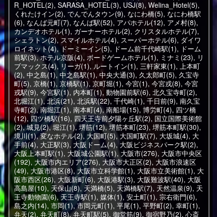
R_HOTEL(2)
,
SARASA_HOTEL(3)
,
USJ(8)
,
Welina_Hotel(5)
,
くれたけイン(2)
,
でんでんタウン(9)
,
なにわ橋(5)
,
なにわ橋駅
(6)
,
なんば元町(7)
,
なんば駅(52)
,
アパホテル(12)
,
アメ村(8)
,
カンデオホテル(1)
,
ガーナーホテル(2)
,
クリスタルホテル(7)
,
シェラトン(2)
,
スマイルホテル(4)
,
スーパーホテル(6)
,
ダイワ
ロイネット(4)
,
ドーミーイン(5)
,
ドーム前千代崎駅(1)
,
ドーム
前駅(3)
,
ホテル京阪(4)
,
ボードゲームホテル(1)
,
ミナミ(23)
,
リ
ブマックス(4)
,
リーガ(1)
,
ルートイン(1)
,
三軒家東(1)
,
上本町
(2)
,
中之島(1)
,
中之島駅(1)
,
中央大通(3)
,
久太郎町(5)
,
久宝寺
町(5)
,
京橋(1)
,
京橋駅(1)
,
京町堀(1)
,
今宮(1)
,
今宮戎(8)
,
今宮
戎駅(9)
,
今宮駅(1)
,
内本町(1)
,
動物園前駅(6)
,
北久宝寺町(2)
,
北堀江(1)
,
北浜(21)
,
北浜駅(22)
,
千代崎(1)
,
千日前(9)
,
南久宝
寺町(2)
,
南堀江(1)
,
南本町(4)
,
南船場(15)
,
博労町(4)
,
四ツ橋
(12)
,
四ツ橋駅(16)
,
四天王寺前夕陽ヶ丘駅(2)
,
国立国際美術館
(2)
,
城見(2)
,
堀江(1)
,
堺筋(12)
,
堺筋本町(23)
,
堺筋本町駅(30)
,
境川(1)
,
変なホテル(2)
,
大国町(5)
,
大国町駅(7)
,
大坂城(4)
,
大
手前(4)
,
大正駅(3)
,
大阪ドーム(4)
,
大阪ビジネスパーク駅(2)
,
大阪上本町駅(1)
,
大阪城公園駅(1)
,
大阪市(276)
,
大阪市中央区
(192)
,
大阪市内エリア(276)
,
大阪市大正区(2)
,
大阪市浪速区
(49)
,
大阪市港区(8)
,
大阪市立科学館(1)
,
大阪市立美術館(1)
,
大
阪市西区(26)
,
大阪新町(6)
,
大阪港駅(3)
,
大阪難波駅(40)
,
大阪
高島屋(10)
,
天保山(8)
,
天満橋(5)
,
天満橋駅(7)
,
天然温泉(9)
,
天
王寺動物園(6)
,
天王寺駅(1)
,
媒体(1)
,
安土町(1)
,
宗右衛門(6)
,
島之内(14)
,
市岡(1)
,
市岡元町(1)
,
平尾(1)
,
平野町(2)
,
幸町(1)
,
弁天(2)
,
弁天町(8)
,
弁天町駅(5)
,
御堂筋(9)
,
御宿野乃(2)
,
心斎