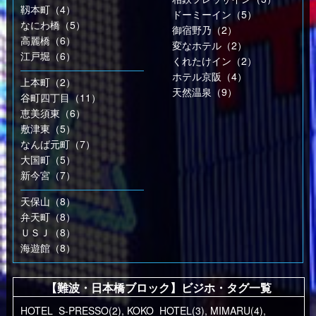
靱本町（4）
ドーミーイン（5）
なにわ橋（5）
御宿野乃（2）
高麗橋（6）
変なホテル（2）
江戸堀（6）
くれたけイン（2）
ホテル京阪（4）
上本町（2）
天然温泉（9）
谷町四丁目（11）
恵美須東（6）
敷津東（5）
なんば元町（7）
大国町（5）
新今宮（7）
天保山（8）
弁天町（8）
ＵＳＪ（8）
海遊館（8）
【難波・日本橋ブロック】ビジホ・タグ一覧
HOTEL_S-PRESSO(2)
,
KOKO_HOTEL(3)
,
MIMARU(4)
,