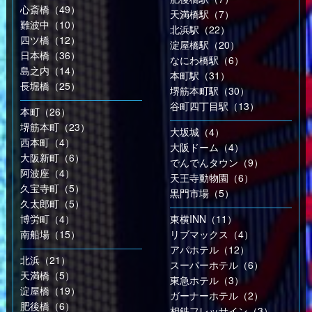
心斎橋（49）
天満橋駅（7）
難波中（10）
北浜駅（22）
四ツ橋（12）
淀屋橋駅（20）
日本橋（36）
なにわ橋駅（6）
島之内（14）
本町駅（31）
長堀橋（25）
堺筋本町駅（30）
谷町四丁目駅（13）
本町（26）
堺筋本町（23）
大坂城（4）
西本町（4）
大阪ドーム（4）
大阪新町（6）
でんでんタウン（9）
阿波座（4）
天王寺動物園（6）
久宝寺町（5）
黒門市場（5）
久太郎町（5）
博労町（4）
東横INN（11）
南船場（15）
リブマックス（4）
アパホテル（12）
北浜（21）
スーパーホテル（6）
天満橋（5）
東急ホテル（3）
淀屋橋（19）
ガーナーホテル（2）
肥後橋（6）
相鉄フレッサイン（3）