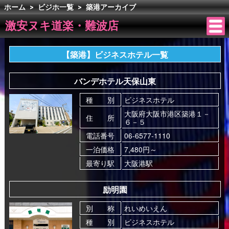
ホーム
>
ビジホ一覧
>
築港アーカイブ
激安ヌキ道楽・難波店
【築港】ビジネスホテル一覧
バンデホテル天保山東
種 別
ビジネスホテル
大阪府大阪市港区築港１－
住 所
６－５
電話番号
06-6577-1110
一泊価格
7,480円～
最寄り駅
大阪港駅
励明園
別 称
れいめいえん
種 別
ビジネスホテル