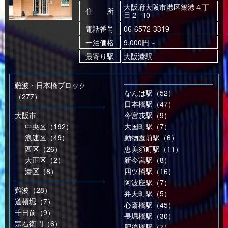
大阪府大阪市港区築港４丁
住 所
目２−10
電話番号
06-6572-3319
一泊価格
9,000円～
最寄り駅
大阪港駅
難波・日本橋ブロック
なんば駅（52）
（277）
日本橋駅（47）
大阪市
今宮戎駅（9）
中央区（192）
大国町駅（7）
浪速区（49）
動物園前駅（6）
西区（26）
恵美須町駅（11）
大正区（2）
新今宮駅（8）
港区（8）
四ツ橋駅（16）
阿波座駅（7）
難波（28）
弁天町駅（5）
道頓堀（7）
心斎橋駅（45）
千日前（9）
長堀橋駅（30）
宗右衛門（6）
肥後橋駅（7）