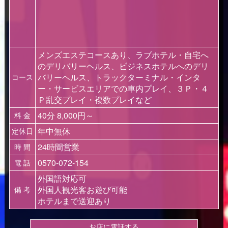
メンズエステコースあり、ラブホテル・自宅へ
のデリバリーヘルス、ビジネスホテルへのデリ
バリーヘルス、トラックターミナル・インタ
コース
ー・サービスエリアでの車内プレイ、３Ｐ・４
Ｐ乱交プレイ・複数プレイなど
40分 8,000円～
料 金
年中無休
定休日
24時間営業
時 間
0570-072-154
電 話
外国語対応可
外国人観光客お遊び可能
備 考
ホテルまで送迎あり
お店に電話する