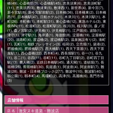
橋(49)
,
心斎橋筋(3)
,
心斎橋駅(45)
,
恵美須東(6)
,
恵美須町駅
(11)
,
恵美須西(3)
,
敷津東(5)
,
敷津西(1)
,
新世界(4)
,
新今宮(7)
,
新今宮駅(8)
,
新今宮駅前駅(2)
,
日本橋(36)
,
日本橋東(2)
,
日本橋
西(1)
,
日本橋駅(47)
,
日航ホテル(1)
,
木津川(1)
,
木津川駅(1)
,
本
町(26)
,
本町橋(1)
,
本町駅(31)
,
東心斎橋(12)
,
東急ホテル(3)
,
東
横INN(11)
,
松屋町(2)
,
松屋町駅(2)
,
桜川(3)
,
桜川駅(3)
,
森ノ宮
(1)
,
森ノ宮駅(2)
,
汐見橋(1)
,
汐見橋駅(1)
,
江戸堀(6)
,
波除(1)
,
津守(1)
,
津守駅(1)
,
海岸通(1)
,
海遊館(8)
,
淀屋橋(19)
,
淀屋橋駅
(20)
,
淡路町(4)
,
渡辺橋(2)
,
渡辺橋駅(2)
,
温泉施設有り(2)
,
湊町
(1)
,
瓦町(1)
,
相鉄フレッサイン(3)
,
稲荷(2)
,
立売堀(1)
,
築港(2)
,
肥後橋(6)
,
肥後橋駅(7)
,
西大橋駅(1)
,
西天下茶屋(1)
,
西天下茶
屋駅(1)
,
西心斎橋(22)
,
西本町(4)
,
西長堀駅(1)
,
谷一(1)
,
谷九
(1)
,
谷二(1)
,
谷四(11)
,
谷町(11)
,
谷町九丁目駅(2)
,
谷町四丁目
駅(13)
,
農人橋(2)
,
近鉄日本橋駅(45)
,
通天閣(1)
,
道頓堀(7)
,
長
堀橋(25)
,
長堀橋駅(30)
,
長堀通(1)
,
阿波座(4)
,
阿波座駅(7)
,
難
波(28)
,
難波・日本橋ブロック(277)
,
難波中(10)
,
難波駅(40)
,
靱公園(1)
,
靱本町(4)
,
馬場町(2)
,
高津(5)
,
高麗橋(6)
,
黒門市場
(5)
店舗情報
激安ヌキ道楽・難波店
店 名