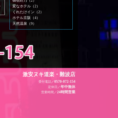
御宿野乃（2）
,
変なホテル（2）
くれたけイン（2）
ホテル京阪（4）
天然温泉（9）
激安ヌキ道楽・難波店
0570-072-154
受付電話／
年中無休
定休日／
24時間営業
営業時間／