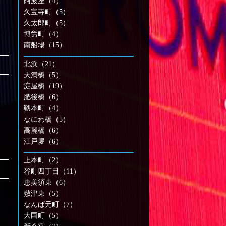
阿波座（4）
久宝寺町（5）
久太郎町（5）
博労町（4）
南船場（15）
北浜（21）
天満橋（5）
淀屋橋（19）
肥後橋（6）
靱本町（4）
なにわ橋（5）
高麗橋（6）
江戸堀（6）
上本町（2）
谷町四丁目（11）
恵美須東（6）
敷津東（5）
なんば元町（7）
大国町（5）