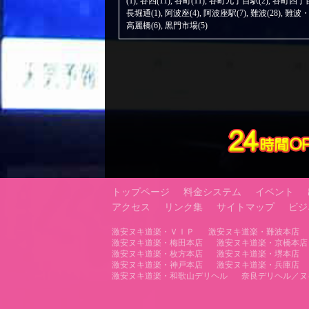
(1)
,
谷四(11)
,
谷町(11)
,
谷町九丁目駅(2)
,
谷町四丁目
長堀通(1)
,
阿波座(4)
,
阿波座駅(7)
,
難波(28)
,
難波・
高麗橋(6)
,
黒門市場(5)
トップページ
料金システム
イベント
アクセス
リンク集
サイトマップ
ビジ
激安ヌキ道楽・ＶＩＰ
激安ヌキ道楽・難波本店
激安ヌキ道楽・梅田本店
激安ヌキ道楽・京橋本店
激安ヌキ道楽・枚方本店
激安ヌキ道楽・堺本店
激安ヌキ道楽・神戸本店
激安ヌキ道楽・兵庫店
激安ヌキ道楽・和歌山デリヘル
奈良デリヘル／ヌ