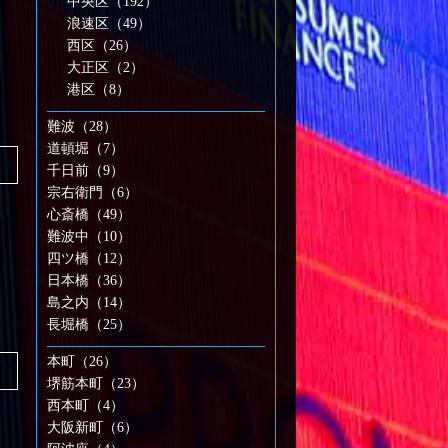
中央区（192）
浪速区（49）
西区（26）
大正区（2）
港区（8）
難波（28）
道頓堀（7）
千日前（9）
宗右衛門（6）
心斎橋（49）
難波中（10）
四ツ橋（12）
日本橋（36）
島之内（14）
長堀橋（25）
本町（26）
堺筋本町（23）
西本町（4）
大阪新町（6）