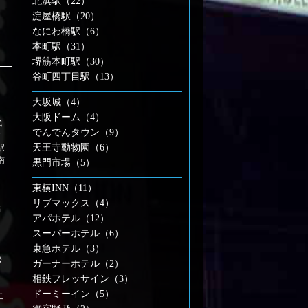
北浜駅（22）
淀屋橋駅（20）
なにわ橋駅（6）
本町駅（31）
堺筋本町駅（30）
谷町四丁目駅（13）
大坂城（4）
大阪ドーム（4）
代
でんでんタウン（9）
本
天王寺動物園（6）
駅
南
黒門市場（5）
東横INN（11）
リブマックス（4）
満
アパホテル（12）
スーパーホテル（6）
東急ホテル（3）
松
ガーナーホテル（2）
相鉄フレッサイン（3）
ドーミーイン（5）
二