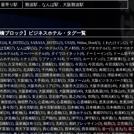
最寄り駅
難波駅，なんば駅，大阪難波駅
橋ブロック】ビジネスホテル・タグ一覧
U(4)
,
R_HOTEL(2)
,
SARASA_HOTEL(3)
,
USJ(8)
,
Welina_Hotel(5)
,
くれたけイン(2)
,
で
ば元町(7)
,
なんば駅(52)
,
アパホテル(12)
,
アメ村(8)
,
カンデオホテル(1)
,
ガーナーホテ
ルホテル(4)
,
スーパーホテル(6)
,
ダイワロイネット(4)
,
ドーミーイン(5)
,
ドーム前千
ホテル(1)
,
ミナミ(23)
,
リブマックス(4)
,
リーガ(1)
,
ルートイン(1)
,
三軒家東(1)
,
上
(5)
,
久宝寺町(5)
,
京橋(1)
,
京橋駅(1)
,
京町堀(1)
,
今宮(1)
,
今宮戎(8)
,
今宮戎駅(9)
,
今宮
(1)
,
北浜(21)
,
北浜駅(22)
,
千代崎(1)
,
千日前(9)
,
南久宝寺町(2)
,
南堀江(1)
,
南本町(4)
,
王寺前夕陽ヶ丘駅(2)
,
国立国際美術館(2)
,
城見(2)
,
堀江(1)
,
堺筋(12)
,
堺筋本町(23)
,
堺
国町駅(7)
,
大坂城(3)
,
大手前(4)
,
大正駅(3)
,
大阪ドーム(4)
,
大阪ビジネスパーク駅(2)
,
阪市中央区(192)
,
大阪市内エリア(276)
,
大阪市大正区(2)
,
大阪市浪速区(49)
,
大阪市港
市西区(26)
,
大阪新町(6)
,
大阪港駅(3)
,
大阪難波駅(40)
,
大阪高島屋(10)
,
天保山(8)
,
天
天王寺駅(1)
,
媒体(1)
,
安土町(1)
,
宗右衛門(6)
,
島之内(14)
,
市岡(1)
,
市岡元町(1)
,
平尾(1)
,
,
御堂筋(9)
,
御宿野乃(2)
,
心斎橋(49)
,
心斎橋筋(3)
,
心斎橋駅(45)
,
恵美須東(6)
,
恵美須町
)
,
新今宮(7)
,
新今宮駅(8)
,
新今宮駅前駅(2)
,
日本橋(36)
,
日本橋東(2)
,
日本橋西(1)
,
日本
町(26)
,
本町橋(1)
,
本町駅(31)
,
東心斎橋(12)
,
東急ホテル(3)
,
東横INN(11)
,
松屋町(2)
,
2)
,
汐見橋(1)
,
汐見橋駅(1)
,
江戸堀(6)
,
波除(1)
,
津守(1)
,
津守駅(1)
,
海岸通(1)
,
海遊館(8)
,
辺橋駅(2)
,
温泉施設有り(2)
,
湊町(1)
,
瓦町(1)
,
相鉄フレッサイン(3)
,
稲荷(2)
,
立売堀(1)
,
茶屋(1)
,
西天下茶屋駅(1)
,
西心斎橋(22)
,
西本町(4)
,
西長堀駅(1)
,
谷一(1)
,
谷九(1)
,
谷