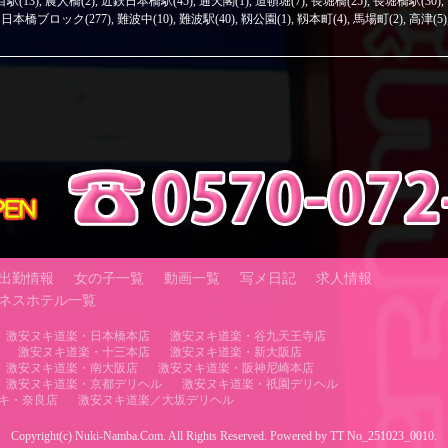
駅(13)
,
農人橋(2)
,
近鉄日本橋駅(45)
,
通天閣(1)
,
道頓堀(7)
,
長堀橋(25)
,
長堀橋駅(30)
,
日本橋ブロック(277)
,
難波中(10)
,
難波駅(40)
,
靱公園(1)
,
靱本町(4)
,
馬場町(2)
,
高津(5)
出勤情報
女の子一覧
動画一覧
写メ日記
求人情報
ネスホテル一覧
激安ヌキ道楽・日本橋本店
激安ヌキ道楽・谷九天王寺店
激安ヌキ道楽・十三本店
激安ヌキ道楽・新大阪店
激安ヌキ道楽・南大阪店
激安ヌキ道楽・阪神尼崎本店
激安ヌキ道楽・京都デリヘル
激安ヌキ道楽・祇園デリヘル
キ・奈良店
激安ヌキ道楽／大坂デリヘル
Copyright(c) Nuki-Namba.Com. All Rights Reserved. Powered by TT No_251023_0010.