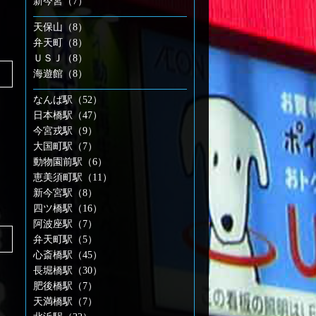
新今宮（7）
天保山（8）
弁天町（8）
ＵＳＪ（8）
海遊館（8）
なんば駅（52）
日本橋駅（47）
今宮戎駅（9）
大国町駅（7）
動物園前駅（6）
恵美須町駅（11）
新今宮駅（8）
四ツ橋駅（16）
阿波座駅（7）
弁天町駅（5）
心斎橋駅（45）
長堀橋駅（30）
肥後橋駅（7）
天満橋駅（7）