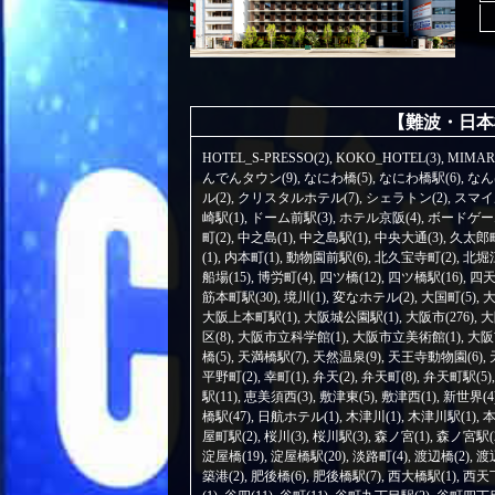
【難波・日本
HOTEL_S-PRESSO(2)
,
KOKO_HOTEL(3)
,
MIMAR
んでんタウン(9)
,
なにわ橋(5)
,
なにわ橋駅(6)
,
なん
ル(2)
,
クリスタルホテル(7)
,
シェラトン(2)
,
スマイ
崎駅(1)
,
ドーム前駅(3)
,
ホテル京阪(4)
,
ボードゲーム
町(2)
,
中之島(1)
,
中之島駅(1)
,
中央大通(3)
,
久太郎町
(1)
,
内本町(1)
,
動物園前駅(6)
,
北久宝寺町(2)
,
北堀江
船場(15)
,
博労町(4)
,
四ツ橋(12)
,
四ツ橋駅(16)
,
四天
筋本町駅(30)
,
境川(1)
,
変なホテル(2)
,
大国町(5)
,
大
大阪上本町駅(1)
,
大阪城公園駅(1)
,
大阪市(276)
,
大
区(8)
,
大阪市立科学館(1)
,
大阪市立美術館(1)
,
大阪
橋(5)
,
天満橋駅(7)
,
天然温泉(9)
,
天王寺動物園(6)
,
平野町(2)
,
幸町(1)
,
弁天(2)
,
弁天町(8)
,
弁天町駅(5)
駅(11)
,
恵美須西(3)
,
敷津東(5)
,
敷津西(1)
,
新世界(4
橋駅(47)
,
日航ホテル(1)
,
木津川(1)
,
木津川駅(1)
,
本
屋町駅(2)
,
桜川(3)
,
桜川駅(3)
,
森ノ宮(1)
,
森ノ宮駅(
淀屋橋(19)
,
淀屋橋駅(20)
,
淡路町(4)
,
渡辺橋(2)
,
渡
築港(2)
,
肥後橋(6)
,
肥後橋駅(7)
,
西大橋駅(1)
,
西天下