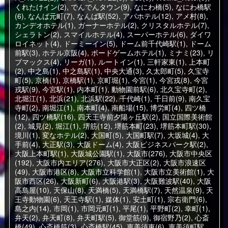
くれたけイン(2)
,
でんでんタウン(9)
,
なにわ橋(5)
,
なにわ橋駅
(6)
,
なんば元町(7)
,
なんば駅(52)
,
アパホテル(12)
,
アメ村(8)
,
カンデオホテル(1)
,
ガーナーホテル(2)
,
クリスタルホテル(7)
,
シェラトン(2)
,
スマイルホテル(4)
,
スーパーホテル(6)
,
ダイワ
ロイネット(4)
,
ドーミーイン(5)
,
ドーム前千代崎駅(1)
,
ドーム
前駅(3)
,
ホテル京阪(4)
,
ボードゲームホテル(1)
,
ミナミ(23)
,
リ
ブマックス(4)
,
リーガ(1)
,
ルートイン(1)
,
三軒家東(1)
,
上本町
(2)
,
中之島(1)
,
中之島駅(1)
,
中央大通(3)
,
久太郎町(5)
,
久宝寺
町(5)
,
京橋(1)
,
京橋駅(1)
,
京町堀(1)
,
今宮(1)
,
今宮戎(8)
,
今宮
戎駅(9)
,
今宮駅(1)
,
内本町(1)
,
動物園前駅(6)
,
北久宝寺町(2)
,
北堀江(1)
,
北浜(21)
,
北浜駅(22)
,
千代崎(1)
,
千日前(9)
,
南久宝
寺町(2)
,
南堀江(1)
,
南本町(4)
,
南船場(15)
,
博労町(4)
,
四ツ橋
(12)
,
四ツ橋駅(16)
,
四天王寺前夕陽ヶ丘駅(2)
,
国立国際美術館
(2)
,
城見(2)
,
堀江(1)
,
堺筋(12)
,
堺筋本町(23)
,
堺筋本町駅(30)
,
境川(1)
,
変なホテル(2)
,
大国町(5)
,
大国町駅(7)
,
大坂城(4)
,
大
手前(4)
,
大正駅(3)
,
大阪ドーム(4)
,
大阪ビジネスパーク駅(2)
,
大阪上本町駅(1)
,
大阪城公園駅(1)
,
大阪市(276)
,
大阪市中央区
(192)
,
大阪市内エリア(276)
,
大阪市大正区(2)
,
大阪市浪速区
(49)
,
大阪市港区(8)
,
大阪市立科学館(1)
,
大阪市立美術館(1)
,
大
阪市西区(26)
,
大阪新町(6)
,
大阪港駅(3)
,
大阪難波駅(40)
,
大阪
高島屋(10)
,
天保山(8)
,
天満橋(5)
,
天満橋駅(7)
,
天然温泉(9)
,
天
王寺動物園(6)
,
天王寺駅(1)
,
媒体(1)
,
安土町(1)
,
宗右衛門(6)
,
島之内(14)
,
市岡(1)
,
市岡元町(1)
,
平尾(1)
,
平野町(2)
,
幸町(1)
,
弁天(2)
,
弁天町(8)
,
弁天町駅(5)
,
御堂筋(9)
,
御宿野乃(2)
,
心斎
橋(49)
,
心斎橋筋(3)
,
心斎橋駅(45)
,
恵美須東(6)
,
恵美須町駅