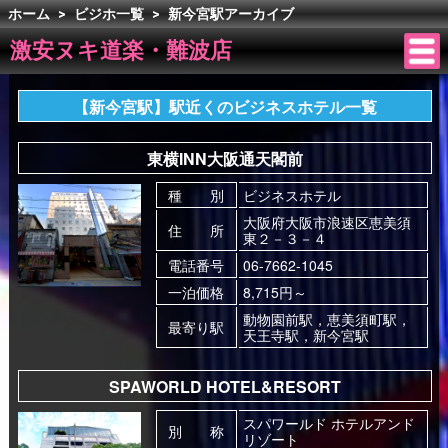
ホーム
>
ビジホ一覧
>
新今宮駅アーカイブ
激安ヌキ道楽・難波店
【新今宮駅】駅近くのビジネスホテル一覧
東横INN大阪通天閣前
種 別
ビジネスホテル
大阪府大阪市浪速区恵美須
住 所
東２－３－４
電話番号
06-7662-1045
一泊価格
8,715円～
動物園前駅，恵美須町駅，
最寄り駅
天王寺駅，新今宮駅
SPAWORLD HOTEL&RESORT
スパワールド ホテルアンド
別 称
リゾート