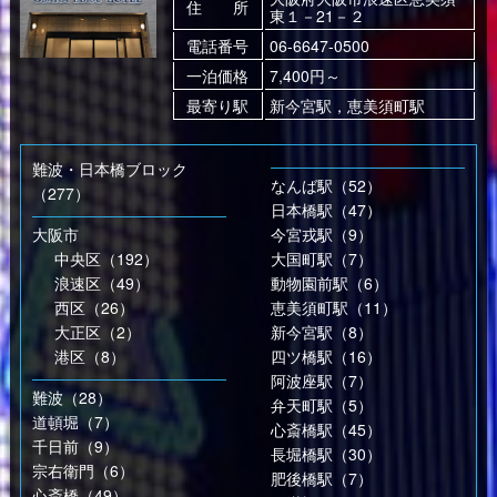
住 所
東１－21－２
電話番号
06-6647-0500
一泊価格
7,400円～
最寄り駅
新今宮駅，恵美須町駅
難波・日本橋ブロック
なんば駅（52）
（277）
日本橋駅（47）
大阪市
今宮戎駅（9）
中央区（192）
大国町駅（7）
浪速区（49）
動物園前駅（6）
西区（26）
恵美須町駅（11）
大正区（2）
新今宮駅（8）
港区（8）
四ツ橋駅（16）
阿波座駅（7）
難波（28）
弁天町駅（5）
道頓堀（7）
心斎橋駅（45）
千日前（9）
長堀橋駅（30）
宗右衛門（6）
肥後橋駅（7）
心斎橋（49）