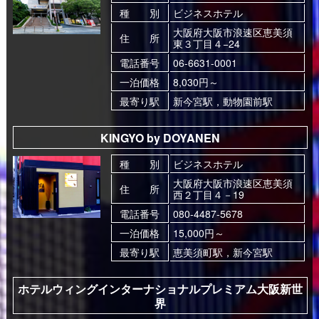
種 別
ビジネスホテル
大阪府大阪市浪速区恵美須
住 所
東３丁目４−24
電話番号
06-6631-0001
一泊価格
8,030円～
最寄り駅
新今宮駅，動物園前駅
KINGYO by DOYANEN
種 別
ビジネスホテル
大阪府大阪市浪速区恵美須
住 所
西２丁目４－19
電話番号
080-4487-5678
一泊価格
15,000円～
最寄り駅
恵美須町駅，新今宮駅
ホテルウィングインターナショナルプレミアム大阪新世
界