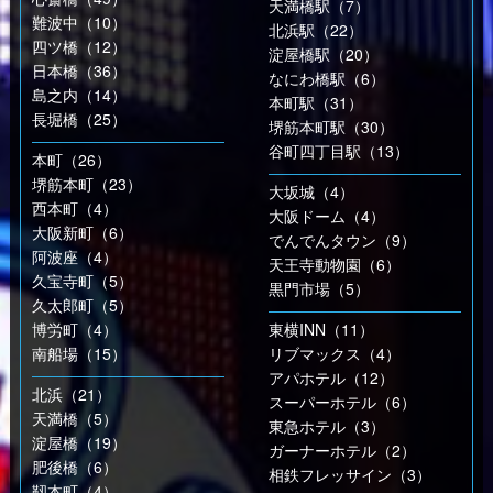
天満橋駅（7）
難波中（10）
北浜駅（22）
四ツ橋（12）
淀屋橋駅（20）
日本橋（36）
なにわ橋駅（6）
島之内（14）
本町駅（31）
長堀橋（25）
堺筋本町駅（30）
谷町四丁目駅（13）
本町（26）
堺筋本町（23）
大坂城（4）
西本町（4）
大阪ドーム（4）
大阪新町（6）
でんでんタウン（9）
阿波座（4）
天王寺動物園（6）
久宝寺町（5）
黒門市場（5）
久太郎町（5）
博労町（4）
東横INN（11）
南船場（15）
リブマックス（4）
アパホテル（12）
北浜（21）
スーパーホテル（6）
天満橋（5）
東急ホテル（3）
淀屋橋（19）
ガーナーホテル（2）
肥後橋（6）
相鉄フレッサイン（3）
靱本町（4）