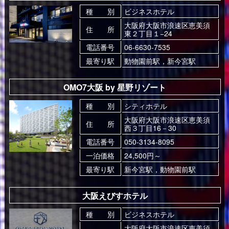
種 別
ビジネスホテル
大阪府大阪市浪速区恵美須
住 所
東２丁目１−24
電話番号
06-6630-7535
最寄り駅
動物園前駅，新今宮駅
OMO7大阪 by 星野リゾート
種 別
シティホテル
大阪府大阪市浪速区恵美須
住 所
西３丁目16－30
電話番号
050-3134-8095
一泊価格
24,500円～
最寄り駅
新今宮駅，動物園前駅
大阪えびすホテル
種 別
ビジネスホテル
大阪府大阪市浪速区恵美須