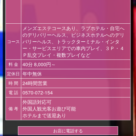
メンズエステコースあり、ラブホテル・自宅へ
のデリバリーヘルス、ビジネスホテルへのデリ
バリーヘルス、トラックターミナル・インタ
コース
ー・サービスエリアでの車内プレイ、３Ｐ・４
Ｐ乱交プレイ・複数プレイなど
40分 8,000円～
料 金
年中無休
定休日
24時間営業
時 間
0570-072-154
電 話
外国語対応可
外国人観光客お遊び可能
備 考
ホテルまで送迎あり
お店に電話する