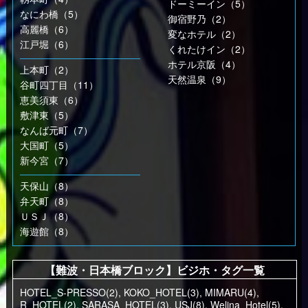
ドーミーイン（5）
なにわ橋（5）
御宿野乃（2）
高麗橋（6）
変なホテル（2）
江戸堀（6）
くれたけイン（2）
ホテル京阪（4）
上本町（2）
天然温泉（9）
谷町四丁目（11）
恵美須東（6）
敷津東（5）
なんば元町（7）
大国町（5）
新今宮（7）
天保山（8）
弁天町（8）
ＵＳＪ（8）
海遊館（8）
【難波・日本橋ブロック】ビジホ・タグ一覧
HOTEL_S-PRESSO(2)
,
KOKO_HOTEL(3)
,
MIMARU(4)
,
R_HOTEL(2)
,
SARASA_HOTEL(3)
,
USJ(8)
,
Welina_Hotel(5)
,