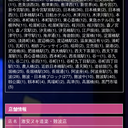
(11)
,
恵美須西(3)
,
敷津東(5)
,
敷津西(1)
,
新世界(4)
,
新今宮(7)
,
新今宮駅(8)
,
新今宮駅前駅(2)
,
日本橋(36)
,
日本橋東(2)
,
日本橋
西(1)
,
日本橋駅(47)
,
日航ホテル(1)
,
木津川(1)
,
木津川駅(1)
,
本
町(26)
,
本町橋(1)
,
本町駅(31)
,
東心斎橋(12)
,
東急ホテル(3)
,
東
横INN(11)
,
松屋町(2)
,
松屋町駅(2)
,
桜川(3)
,
桜川駅(3)
,
森ノ宮
(1)
,
森ノ宮駅(2)
,
汐見橋(1)
,
汐見橋駅(1)
,
江戸堀(6)
,
波除(1)
,
津守(1)
,
津守駅(1)
,
海岸通(1)
,
海遊館(8)
,
淀屋橋(19)
,
淀屋橋駅
(20)
,
淡路町(4)
,
渡辺橋(2)
,
渡辺橋駅(2)
,
温泉施設有り(2)
,
湊町
(1)
,
瓦町(1)
,
相鉄フレッサイン(3)
,
稲荷(2)
,
立売堀(1)
,
築港(2)
,
肥後橋(6)
,
肥後橋駅(7)
,
西大橋駅(1)
,
西天下茶屋(1)
,
西天下茶
屋駅(1)
,
西心斎橋(22)
,
西本町(4)
,
西長堀駅(1)
,
谷一(1)
,
谷九
(1)
,
谷二(1)
,
谷四(11)
,
谷町(11)
,
谷町九丁目駅(2)
,
谷町四丁目
駅(13)
,
農人橋(2)
,
近鉄日本橋駅(45)
,
通天閣(1)
,
道頓堀(7)
,
長
堀橋(25)
,
長堀橋駅(30)
,
長堀通(1)
,
阿波座(4)
,
阿波座駅(7)
,
難
波(28)
,
難波・日本橋ブロック(277)
,
難波中(10)
,
難波駅(40)
,
靱公園(1)
,
靱本町(4)
,
馬場町(2)
,
高津(5)
,
高麗橋(6)
,
黒門市場
(5)
店舗情報
激安ヌキ道楽・難波店
店 名