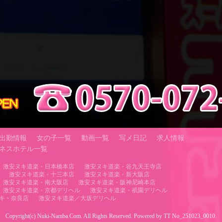
出勤情報
女の子一覧
動画一覧
写メ日記
求人情報
ネスホテル一覧
激安ヌキ道楽・日本橋本店
激安ヌキ道楽・谷九天王寺店
激安ヌキ道楽・十三本店
激安ヌキ道楽・新大阪店
激安ヌキ道楽・南大阪店
激安ヌキ道楽・阪神尼崎本店
激安ヌキ道楽・京都デリヘル
激安ヌキ道楽・祇園デリヘル
キ・奈良店
激安ヌキ道楽／大坂デリヘル
Copyright(c) Nuki-Namba.Com. All Rights Reserved. Powered by TT No_251023_0010.