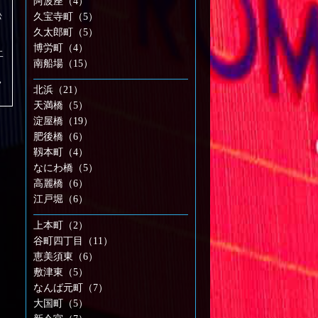
阿波座（4）
松
久宝寺町（5）
久太郎町（5）
博労町（4）
二
南船場（15）
,
北浜（21）
天満橋（5）
淀屋橋（19）
肥後橋（6）
靱本町（4）
なにわ橋（5）
高麗橋（6）
江戸堀（6）
上本町（2）
谷町四丁目（11）
恵美須東（6）
敷津東（5）
なんば元町（7）
大国町（5）