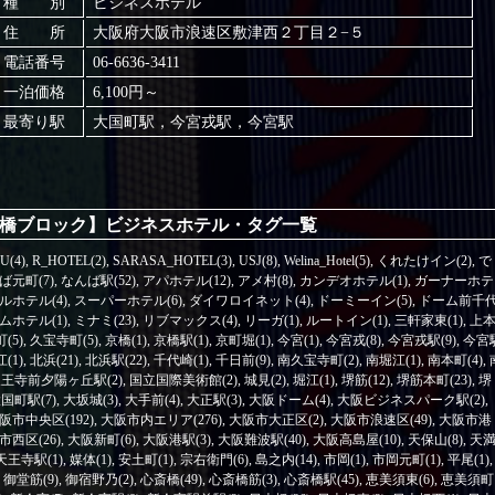
種 別
ビジネスホテル
住 所
大阪府大阪市浪速区敷津西２丁目２−５
電話番号
06-6636-3411
一泊価格
6,100円～
最寄り駅
大国町駅，今宮戎駅，今宮駅
橋ブロック】ビジネスホテル・タグ一覧
U(4)
,
R_HOTEL(2)
,
SARASA_HOTEL(3)
,
USJ(8)
,
Welina_Hotel(5)
,
くれたけイン(2)
,
で
ば元町(7)
,
なんば駅(52)
,
アパホテル(12)
,
アメ村(8)
,
カンデオホテル(1)
,
ガーナーホテ
ルホテル(4)
,
スーパーホテル(6)
,
ダイワロイネット(4)
,
ドーミーイン(5)
,
ドーム前千
ホテル(1)
,
ミナミ(23)
,
リブマックス(4)
,
リーガ(1)
,
ルートイン(1)
,
三軒家東(1)
,
上
(5)
,
久宝寺町(5)
,
京橋(1)
,
京橋駅(1)
,
京町堀(1)
,
今宮(1)
,
今宮戎(8)
,
今宮戎駅(9)
,
今宮
(1)
,
北浜(21)
,
北浜駅(22)
,
千代崎(1)
,
千日前(9)
,
南久宝寺町(2)
,
南堀江(1)
,
南本町(4)
,
王寺前夕陽ヶ丘駅(2)
,
国立国際美術館(2)
,
城見(2)
,
堀江(1)
,
堺筋(12)
,
堺筋本町(23)
,
堺
国町駅(7)
,
大坂城(3)
,
大手前(4)
,
大正駅(3)
,
大阪ドーム(4)
,
大阪ビジネスパーク駅(2)
,
阪市中央区(192)
,
大阪市内エリア(276)
,
大阪市大正区(2)
,
大阪市浪速区(49)
,
大阪市港
市西区(26)
,
大阪新町(6)
,
大阪港駅(3)
,
大阪難波駅(40)
,
大阪高島屋(10)
,
天保山(8)
,
天
天王寺駅(1)
,
媒体(1)
,
安土町(1)
,
宗右衛門(6)
,
島之内(14)
,
市岡(1)
,
市岡元町(1)
,
平尾(1)
,
,
御堂筋(9)
,
御宿野乃(2)
,
心斎橋(49)
,
心斎橋筋(3)
,
心斎橋駅(45)
,
恵美須東(6)
,
恵美須町