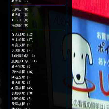
新今宮（7）
天保山（8）
弁天町（8）
ＵＳＪ（8）
海遊館（8）
なんば駅（52）
日本橋駅（47）
今宮戎駅（9）
大国町駅（7）
動物園前駅（6）
恵美須町駅（11）
新今宮駅（8）
四ツ橋駅（16）
阿波座駅（7）
弁天町駅（5）
心斎橋駅（45）
長堀橋駅（30）
肥後橋駅（7）
天満橋駅（7）