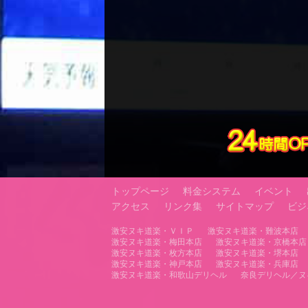
トップページ
料金システム
イベント
アクセス
リンク集
サイトマップ
ビジ
激安ヌキ道楽・ＶＩＰ
激安ヌキ道楽・難波本店
激安ヌキ道楽・梅田本店
激安ヌキ道楽・京橋本店
激安ヌキ道楽・枚方本店
激安ヌキ道楽・堺本店
激安ヌキ道楽・神戸本店
激安ヌキ道楽・兵庫店
激安ヌキ道楽・和歌山デリヘル
奈良デリヘル／ヌ