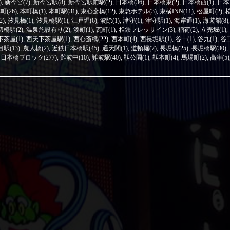
)
,
新今宮(7)
,
新今宮駅(8)
,
新今宮駅前駅(2)
,
日本橋(36)
,
日本橋東(2)
,
日本橋西(1)
,
日本
町(26)
,
本町橋(1)
,
本町駅(31)
,
東心斎橋(12)
,
東急ホテル(3)
,
東横INN(11)
,
松屋町(2)
,
2)
,
汐見橋(1)
,
汐見橋駅(1)
,
江戸堀(6)
,
波除(1)
,
津守(1)
,
津守駅(1)
,
海岸通(1)
,
海遊館(8)
,
辺橋駅(2)
,
温泉施設有り(2)
,
湊町(1)
,
瓦町(1)
,
相鉄フレッサイン(3)
,
稲荷(2)
,
立売堀(1)
,
茶屋(1)
,
西天下茶屋駅(1)
,
西心斎橋(22)
,
西本町(4)
,
西長堀駅(1)
,
谷一(1)
,
谷九(1)
,
谷
駅(13)
,
農人橋(2)
,
近鉄日本橋駅(45)
,
通天閣(1)
,
道頓堀(7)
,
長堀橋(25)
,
長堀橋駅(30)
,
日本橋ブロック(277)
,
難波中(10)
,
難波駅(40)
,
靱公園(1)
,
靱本町(4)
,
馬場町(2)
,
高津(5)