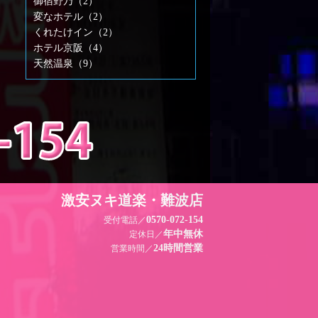
御宿野乃（2）
変なホテル（2）
くれたけイン（2）
ホテル京阪（4）
天然温泉（9）
激安ヌキ道楽・難波店
0570-072-154
受付電話／
年中無休
定休日／
24時間営業
営業時間／