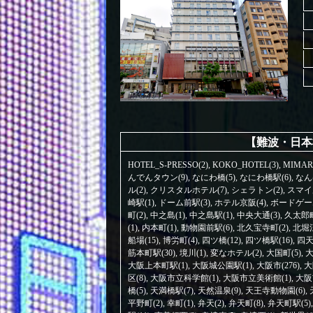
【難波・日本
HOTEL_S-PRESSO(2)
,
KOKO_HOTEL(3)
,
MIMAR
んでんタウン(9)
,
なにわ橋(5)
,
なにわ橋駅(6)
,
なん
ル(2)
,
クリスタルホテル(7)
,
シェラトン(2)
,
スマイ
崎駅(1)
,
ドーム前駅(3)
,
ホテル京阪(4)
,
ボードゲーム
町(2)
,
中之島(1)
,
中之島駅(1)
,
中央大通(3)
,
久太郎町
(1)
,
内本町(1)
,
動物園前駅(6)
,
北久宝寺町(2)
,
北堀江
船場(15)
,
博労町(4)
,
四ツ橋(12)
,
四ツ橋駅(16)
,
四天
筋本町駅(30)
,
境川(1)
,
変なホテル(2)
,
大国町(5)
,
大
大阪上本町駅(1)
,
大阪城公園駅(1)
,
大阪市(276)
,
大
区(8)
,
大阪市立科学館(1)
,
大阪市立美術館(1)
,
大阪
橋(5)
,
天満橋駅(7)
,
天然温泉(9)
,
天王寺動物園(6)
,
平野町(2)
,
幸町(1)
,
弁天(2)
,
弁天町(8)
,
弁天町駅(5)