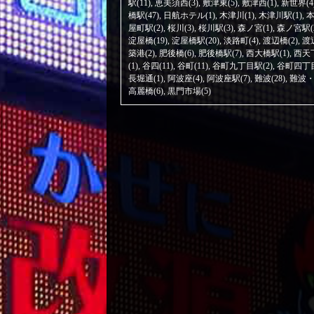
駅(11)
,
恵美須西(3)
,
敷津東(5)
,
敷津西(1)
,
新世界(4
橋駅(47)
,
日航ホテル(1)
,
木津川(1)
,
木津川駅(1)
,
本
屋町駅(2)
,
桜川(3)
,
桜川駅(3)
,
森ノ宮(1)
,
森ノ宮駅(
淀屋橋(19)
,
淀屋橋駅(20)
,
淡路町(4)
,
渡辺橋(2)
,
渡
築港(2)
,
肥後橋(6)
,
肥後橋駅(7)
,
西大橋駅(1)
,
西天下
(1)
,
谷四(11)
,
谷町(11)
,
谷町九丁目駅(2)
,
谷町四丁目
長堀通(1)
,
阿波座(4)
,
阿波座駅(7)
,
難波(28)
,
難波・
高麗橋(6)
,
黒門市場(5)