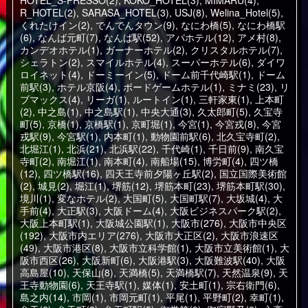
HOTEL_S-PRESSO(2)
,
KOKO_HOTEL(3)
,
MIMARU(4)
,
R_HOTEL(2)
,
SARASA_HOTEL(3)
,
USJ(8)
,
Welina_Hotel(5)
,
くれたけイン(2)
,
でんでんタウン(9)
,
なにわ橋(5)
,
なにわ橋駅
(6)
,
なんば元町(7)
,
なんば駅(52)
,
アパホテル(12)
,
アメ村(8)
,
カンデオホテル(1)
,
ガーナーホテル(2)
,
クリスタルホテル(7)
,
シェラトン(2)
,
スマイルホテル(4)
,
スーパーホテル(6)
,
ダイワ
ロイネット(4)
,
ドーミーイン(5)
,
ドーム前千代崎駅(1)
,
ドーム
前駅(3)
,
ホテル京阪(4)
,
ボードゲームホテル(1)
,
ミナミ(23)
,
リ
ブマックス(4)
,
リーガ(1)
,
ルートイン(1)
,
三軒家東(1)
,
上本町
(2)
,
中之島(1)
,
中之島駅(1)
,
中央大通(3)
,
久太郎町(5)
,
久宝寺
町(5)
,
京橋(1)
,
京橋駅(1)
,
京町堀(1)
,
今宮(1)
,
今宮戎(8)
,
今宮
戎駅(9)
,
今宮駅(1)
,
内本町(1)
,
動物園前駅(6)
,
北久宝寺町(2)
,
北堀江(1)
,
北浜(21)
,
北浜駅(22)
,
千代崎(1)
,
千日前(9)
,
南久宝
寺町(2)
,
南堀江(1)
,
南本町(4)
,
南船場(15)
,
博労町(4)
,
四ツ橋
(12)
,
四ツ橋駅(16)
,
四天王寺前夕陽ヶ丘駅(2)
,
国立国際美術館
(2)
,
城見(2)
,
堀江(1)
,
堺筋(12)
,
堺筋本町(23)
,
堺筋本町駅(30)
,
境川(1)
,
変なホテル(2)
,
大国町(5)
,
大国町駅(7)
,
大坂城(4)
,
大
手前(4)
,
大正駅(3)
,
大阪ドーム(4)
,
大阪ビジネスパーク駅(2)
,
大阪上本町駅(1)
,
大阪城公園駅(1)
,
大阪市(276)
,
大阪市中央区
(192)
,
大阪市内エリア(276)
,
大阪市大正区(2)
,
大阪市浪速区
(49)
,
大阪市港区(8)
,
大阪市立科学館(1)
,
大阪市立美術館(1)
,
大
阪市西区(26)
,
大阪新町(6)
,
大阪港駅(3)
,
大阪難波駅(40)
,
大阪
高島屋(10)
,
天保山(8)
,
天満橋(5)
,
天満橋駅(7)
,
天然温泉(9)
,
天
王寺動物園(6)
,
天王寺駅(1)
,
媒体(1)
,
安土町(1)
,
宗右衛門(6)
,
島之内(14)
,
市岡(1)
,
市岡元町(1)
,
平尾(1)
,
平野町(2)
,
幸町(1)
,