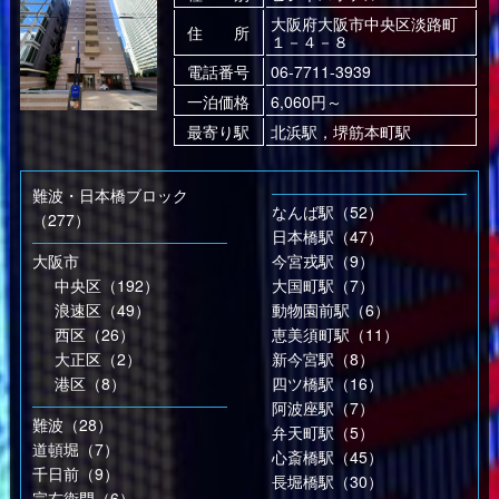
大阪府大阪市中央区淡路町
住 所
１－４－８
電話番号
06-7711-3939
一泊価格
6,060円～
最寄り駅
北浜駅，堺筋本町駅
難波・日本橋ブロック
なんば駅（52）
（277）
日本橋駅（47）
大阪市
今宮戎駅（9）
中央区（192）
大国町駅（7）
浪速区（49）
動物園前駅（6）
西区（26）
恵美須町駅（11）
大正区（2）
新今宮駅（8）
港区（8）
四ツ橋駅（16）
阿波座駅（7）
難波（28）
弁天町駅（5）
道頓堀（7）
心斎橋駅（45）
千日前（9）
長堀橋駅（30）
宗右衛門（6）