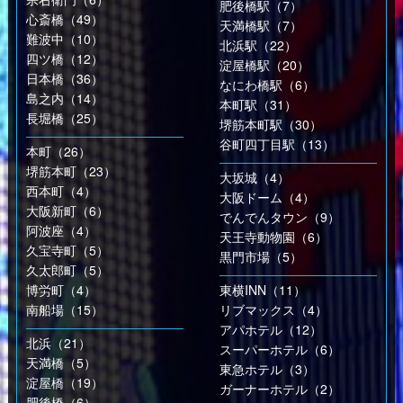
肥後橋駅（7）
心斎橋（49）
天満橋駅（7）
難波中（10）
北浜駅（22）
四ツ橋（12）
淀屋橋駅（20）
日本橋（36）
なにわ橋駅（6）
島之内（14）
本町駅（31）
長堀橋（25）
堺筋本町駅（30）
谷町四丁目駅（13）
本町（26）
堺筋本町（23）
大坂城（4）
西本町（4）
大阪ドーム（4）
大阪新町（6）
でんでんタウン（9）
阿波座（4）
天王寺動物園（6）
久宝寺町（5）
黒門市場（5）
久太郎町（5）
博労町（4）
東横INN（11）
南船場（15）
リブマックス（4）
アパホテル（12）
北浜（21）
スーパーホテル（6）
天満橋（5）
東急ホテル（3）
淀屋橋（19）
ガーナーホテル（2）
肥後橋（6）