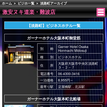
ホーム
>
ビジホ一覧
>
淡路町アーカイブ
激安ヌキ道楽・難波店
【淡路町】ビジネスホテル一覧
ガーナーホテル大阪本町御堂筋
Garner Hotel Osaka
別 称
Honmachi Midosuji
種 別
ビジネスホテル
大阪府大阪市中央区淡路町
住 所
３－２－７
電話番号
06-4300-3416
一泊価格
8,955円～
最寄り駅
淀屋橋駅．北浜駅
ガーナーホテル大阪本町北船場