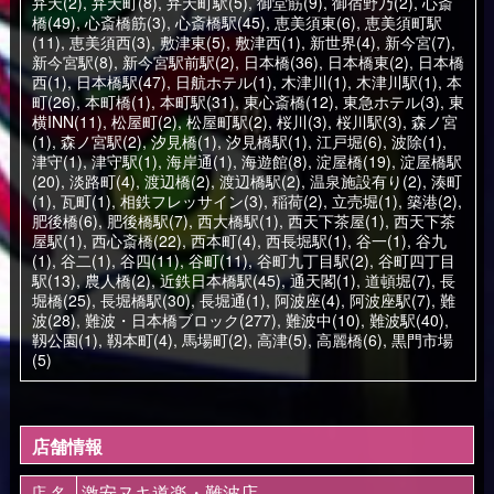
弁天(2)
,
弁天町(8)
,
弁天町駅(5)
,
御堂筋(9)
,
御宿野乃(2)
,
心斎
橋(49)
,
心斎橋筋(3)
,
心斎橋駅(45)
,
恵美須東(6)
,
恵美須町駅
(11)
,
恵美須西(3)
,
敷津東(5)
,
敷津西(1)
,
新世界(4)
,
新今宮(7)
,
新今宮駅(8)
,
新今宮駅前駅(2)
,
日本橋(36)
,
日本橋東(2)
,
日本橋
西(1)
,
日本橋駅(47)
,
日航ホテル(1)
,
木津川(1)
,
木津川駅(1)
,
本
町(26)
,
本町橋(1)
,
本町駅(31)
,
東心斎橋(12)
,
東急ホテル(3)
,
東
横INN(11)
,
松屋町(2)
,
松屋町駅(2)
,
桜川(3)
,
桜川駅(3)
,
森ノ宮
(1)
,
森ノ宮駅(2)
,
汐見橋(1)
,
汐見橋駅(1)
,
江戸堀(6)
,
波除(1)
,
津守(1)
,
津守駅(1)
,
海岸通(1)
,
海遊館(8)
,
淀屋橋(19)
,
淀屋橋駅
(20)
,
淡路町(4)
,
渡辺橋(2)
,
渡辺橋駅(2)
,
温泉施設有り(2)
,
湊町
(1)
,
瓦町(1)
,
相鉄フレッサイン(3)
,
稲荷(2)
,
立売堀(1)
,
築港(2)
,
肥後橋(6)
,
肥後橋駅(7)
,
西大橋駅(1)
,
西天下茶屋(1)
,
西天下茶
屋駅(1)
,
西心斎橋(22)
,
西本町(4)
,
西長堀駅(1)
,
谷一(1)
,
谷九
(1)
,
谷二(1)
,
谷四(11)
,
谷町(11)
,
谷町九丁目駅(2)
,
谷町四丁目
駅(13)
,
農人橋(2)
,
近鉄日本橋駅(45)
,
通天閣(1)
,
道頓堀(7)
,
長
堀橋(25)
,
長堀橋駅(30)
,
長堀通(1)
,
阿波座(4)
,
阿波座駅(7)
,
難
波(28)
,
難波・日本橋ブロック(277)
,
難波中(10)
,
難波駅(40)
,
靱公園(1)
,
靱本町(4)
,
馬場町(2)
,
高津(5)
,
高麗橋(6)
,
黒門市場
(5)
店舗情報
激安ヌキ道楽・難波店
店 名