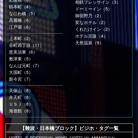
相鉄フレッサイン（3）
靱本町（4）
ドーミーイン（5）
なにわ橋（5）
御宿野乃（2）
高麗橋（6）
変なホテル（2）
江戸堀（6）
くれたけイン（2）
ホテル京阪（4）
上本町（2）
天然温泉（9）
谷町四丁目（11）
恵美須東（6）
敷津東（5）
なんば元町（7）
大国町（5）
新今宮（7）
天保山（8）
弁天町（8）
ＵＳＪ（8）
海遊館（8）
【難波・日本橋ブロック】ビジホ・タグ一覧