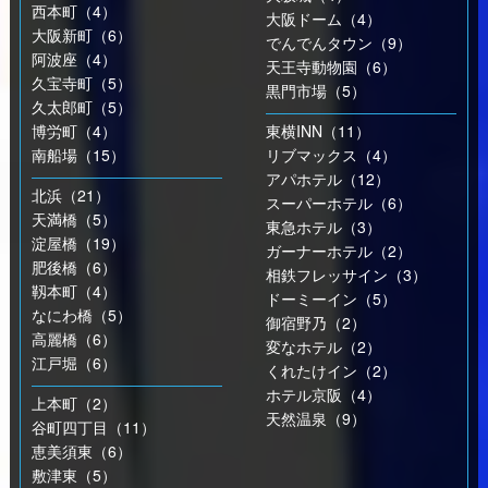
西本町（4）
大阪ドーム（4）
大阪新町（6）
でんでんタウン（9）
阿波座（4）
天王寺動物園（6）
久宝寺町（5）
黒門市場（5）
久太郎町（5）
博労町（4）
東横INN（11）
南船場（15）
リブマックス（4）
アパホテル（12）
北浜（21）
スーパーホテル（6）
天満橋（5）
東急ホテル（3）
淀屋橋（19）
ガーナーホテル（2）
肥後橋（6）
相鉄フレッサイン（3）
靱本町（4）
ドーミーイン（5）
なにわ橋（5）
御宿野乃（2）
高麗橋（6）
変なホテル（2）
江戸堀（6）
くれたけイン（2）
ホテル京阪（4）
上本町（2）
天然温泉（9）
谷町四丁目（11）
恵美須東（6）
敷津東（5）