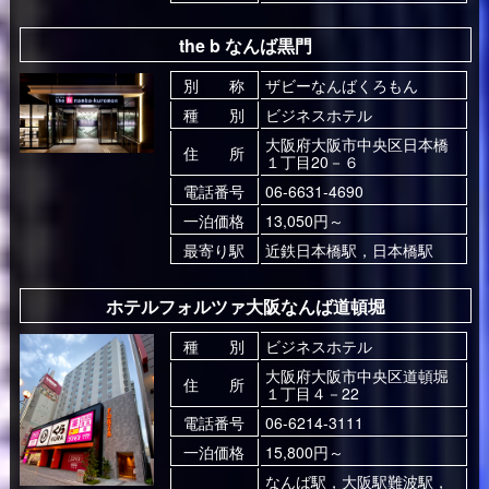
the b なんば黒門
別 称
ザビーなんばくろもん
種 別
ビジネスホテル
大阪府⼤阪市中央区⽇本橋
住 所
１丁⽬20－６
電話番号
06-6631-4690
一泊価格
13,050円～
最寄り駅
近鉄日本橋駅，日本橋駅
ホテルフォルツァ大阪なんば道頓堀
種 別
ビジネスホテル
大阪府大阪市中央区道頓堀
住 所
１丁目４－22
電話番号
06-6214-3111
一泊価格
15,800円～
なんば駅，大阪駅難波駅，