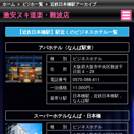
ホーム
>
ビジホ一覧
>
近鉄日本橋駅アーカイブ
激安ヌキ道楽・難波店
【近鉄日本橋駅】駅近くのビジネスホテル一覧
アパホテル〈なんば駅東〉
種 別
ビジネスホテル
大阪府大阪市中央区難波千
住 所
日前４－29
電話番号
0570-088-411
一泊価格
11,000円～
日本橋駅，近鉄日本橋駅，
最寄り駅
なんば駅
スーパーホテルなんば・日本橋
種 別
ビジネスホテル