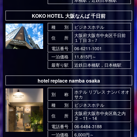
本橋駅，近鉄日本橋駅
KOKO HOTEL 大阪なんば 千日前
種 別
ビジネスホテル
大阪府大阪市中央区千日前
住 所
１丁目３−７
電話番号
06-6211-1001
一泊価格
11,815円～
最寄り駅
近鉄日本橋駅，日本橋駅
hotel replace namba osaka
ホテル リプレス ナンバ オオ
別 称
サカ
種 別
ビジネスホテル
大阪府大阪市中央区島之内
住 所
２－11－14
電話番号
06-6484-3188
一泊価格
6,000円～