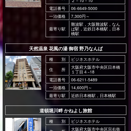
２－10－10
電話番号
06-6649-5000
一泊価格
7,300円～
難波駅，大阪難波駅，なん
最寄り駅
ば駅，近鉄日本橋駅，日本
橋駅
天然温泉 花風の湯 御宿 野乃なんば
種 別
ビジネスホテル
大阪府大阪市中央区日本橋
住 所
１丁目４−18
電話番号
06-6211-5489
一泊価格
14,600円～
最寄り駅
近鉄日本橋駅，日本橋駅
道頓堀川畔 かねよし旅館
種 別
ビジネスホテル
大阪府大阪市中央区宗右衛