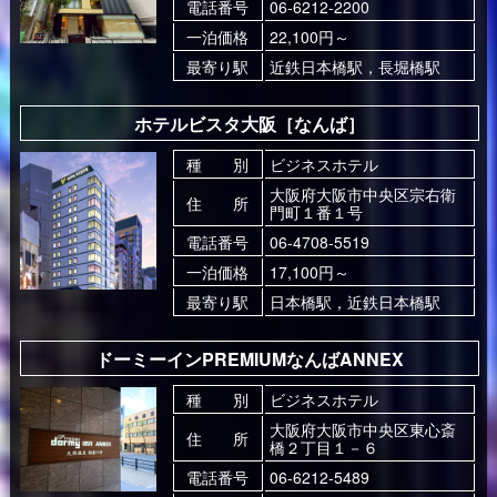
電話番号
06-6212-2200
一泊価格
22,100円～
最寄り駅
近鉄日本橋駅，長堀橋駅
ホテルビスタ大阪［なんば］
種 別
ビジネスホテル
大阪府大阪市中央区宗右衛
住 所
門町１番１号
電話番号
06-4708-5519
一泊価格
17,100円～
最寄り駅
日本橋駅，近鉄日本橋駅
ドーミーインPREMIUMなんばANNEX
種 別
ビジネスホテル
大阪府大阪市中央区東心斎
住 所
橋２丁目１－６
電話番号
06-6212-5489