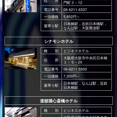
住 所
門町３－12
電話番号
06-6211-6337
一泊価格
5,852円～
日本橋駅，近鉄日本橋駅，
最寄り駅
なんば駅，大阪難波駅
シナモンホテル
種 別
ビジネスホテル
大阪府大阪市中央区日本橋
住 所
１－５－20
電話番号
06-6211-5500
一泊価格
7,200円～
日本橋駅，なんば駅，近鉄
最寄り駅
日本橋駅
道頓堀心斎橋ホテル
種 別
ビジネスホテル