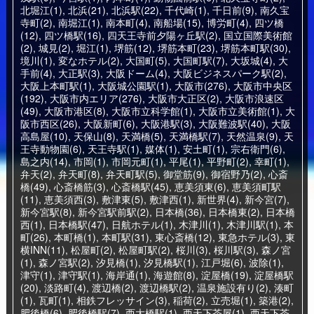
北堀江(1)
,
北浜(21)
,
北浜駅(22)
,
千代崎(1)
,
千日前(9)
,
南久宝
寺町(2)
,
南堀江(1)
,
南本町(4)
,
南船場(15)
,
博労町(4)
,
四ツ橋
(12)
,
四ツ橋駅(16)
,
四天王寺前夕陽ヶ丘駅(2)
,
国立国際美術館
(2)
,
城見(2)
,
堀江(1)
,
堺筋(12)
,
堺筋本町(23)
,
堺筋本町駅(30)
,
境川(1)
,
変なホテル(2)
,
大国町(5)
,
大国町駅(7)
,
大坂城(4)
,
大
手前(4)
,
大正駅(3)
,
大阪ドーム(4)
,
大阪ビジネスパーク駅(2)
,
大阪上本町駅(1)
,
大阪城公園駅(1)
,
大阪市(276)
,
大阪市中央区
(192)
,
大阪市内エリア(276)
,
大阪市大正区(2)
,
大阪市浪速区
(49)
,
大阪市港区(8)
,
大阪市立科学館(1)
,
大阪市立美術館(1)
,
大
阪市西区(26)
,
大阪新町(6)
,
大阪港駅(3)
,
大阪難波駅(40)
,
大阪
高島屋(10)
,
天保山(8)
,
天満橋(5)
,
天満橋駅(7)
,
天然温泉(9)
,
天
王寺動物園(6)
,
天王寺駅(1)
,
媒体(1)
,
安土町(1)
,
宗右衛門(6)
,
島之内(14)
,
市岡(1)
,
市岡元町(1)
,
平尾(1)
,
平野町(2)
,
幸町(1)
,
弁天(2)
,
弁天町(8)
,
弁天町駅(5)
,
御堂筋(9)
,
御宿野乃(2)
,
心斎
橋(49)
,
心斎橋筋(3)
,
心斎橋駅(45)
,
恵美須東(6)
,
恵美須町駅
(11)
,
恵美須西(3)
,
敷津東(5)
,
敷津西(1)
,
新世界(4)
,
新今宮(7)
,
新今宮駅(8)
,
新今宮駅前駅(2)
,
日本橋(36)
,
日本橋東(2)
,
日本橋
西(1)
,
日本橋駅(47)
,
日航ホテル(1)
,
木津川(1)
,
木津川駅(1)
,
本
町(26)
,
本町橋(1)
,
本町駅(31)
,
東心斎橋(12)
,
東急ホテル(3)
,
東
横INN(11)
,
松屋町(2)
,
松屋町駅(2)
,
桜川(3)
,
桜川駅(3)
,
森ノ宮
(1)
,
森ノ宮駅(2)
,
汐見橋(1)
,
汐見橋駅(1)
,
江戸堀(6)
,
波除(1)
,
津守(1)
,
津守駅(1)
,
海岸通(1)
,
海遊館(8)
,
淀屋橋(19)
,
淀屋橋駅
(20)
,
淡路町(4)
,
渡辺橋(2)
,
渡辺橋駅(2)
,
温泉施設有り(2)
,
湊町
(1)
,
瓦町(1)
,
相鉄フレッサイン(3)
,
稲荷(2)
,
立売堀(1)
,
築港(2)
,
肥後橋(6)
,
肥後橋駅(7)
,
西大橋駅(1)
,
西天下茶屋(1)
,
西天下茶