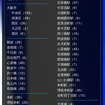
日本橋駅（47）
大阪市
今宮戎駅（9）
中央区（192）
大国町駅（7）
浪速区（49）
動物園前駅（6）
西区（26）
恵美須町駅（11）
大正区（2）
新今宮駅（8）
港区（8）
四ツ橋駅（16）
阿波座駅（7）
難波（28）
弁天町駅（5）
道頓堀（7）
心斎橋駅（45）
千日前（9）
長堀橋駅（30）
宗右衛門（6）
肥後橋駅（7）
心斎橋（49）
天満橋駅（7）
難波中（10）
北浜駅（22）
四ツ橋（12）
淀屋橋駅（20）
日本橋（36）
なにわ橋駅（6）
島之内（14）
本町駅（31）
長堀橋（25）
堺筋本町駅（30）
谷町四丁目駅（13）
本町（26）
堺筋本町（23）
大坂城（4）