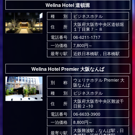
Welina Hotel 道頓堀
種 別
ビジネスホテル
大阪府大阪市中央区道頓堀
住 所
１丁目東７－８
電話番号
06-6211-1717
一泊価格
7,800円～
最寄り駅
近鉄日本橋駅，日本橋駅
Welina Hotel Premier 大阪なんば
ウェリナホテル Premier 大
別 称
阪なんば
種 別
ビジネスホテル
大阪府大阪市中央区難波千
住 所
日前２−10
電話番号
06-6633-3900
一泊価格
8,800円～
大阪難波駅，なんば駅，日
最寄り駅