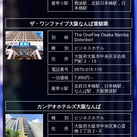
最寄り駅
難波駅，近鉄日本橋駅，日
本橋駅
ザ・ワンファイブ大阪なんば道頓堀
The OneFive Osaka Namba
別 称
Dotonbori
種 別
ビジネスホテル
大阪府大阪市中央区宗右衛
住 所
門町２－13
電話番号
0570-015-115
一泊価格
7,950円～
近鉄日本橋駅，日本橋駅，
最寄り駅
なんば駅，大阪難波駅
カンデオホテルズ大阪なんば
種 別
ビジネスホテル
大阪府大阪市中央区東心斎
住 所
橋２丁目２−５