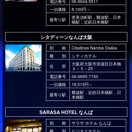
電話番号
06-6644-5511
一泊価格
8,100円～
恵美須町駅，難波駅，日本
最寄り駅
橋駅，近鉄日本橋駅
シタディーンなんば大阪
別 称
Citadines Namba Osaka
種 別
シティホテル
大阪府大阪市浪速区日本橋
住 所
３－５－25
電話番号
06-6695-7150
一泊価格
18,513円～
難波駅，近鉄日本橋駅，日
最寄り駅
本橋駅
SARASA HOTEL なんば
別 称
サラサ ホテル なんば
種 別
ビジネスホテル