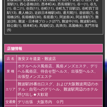
屋駅(1)
,
西心斎橋(22)
,
西本町(4)
,
西長堀駅(1)
,
谷一(1)
,
谷九
(1)
,
谷二(1)
,
谷四(11)
,
谷町(11)
,
谷町九丁目駅(2)
,
谷町四丁目
駅(13)
,
農人橋(2)
,
近鉄日本橋駅(45)
,
通天閣(1)
,
道頓堀(7)
,
長
堀橋(25)
,
長堀橋駅(30)
,
長堀通(1)
,
阿波座(4)
,
阿波座駅(7)
,
難
波(28)
,
難波・日本橋ブロック(277)
,
難波中(10)
,
難波駅(40)
,
靱公園(1)
,
靱本町(4)
,
馬場町(2)
,
高津(5)
,
高麗橋(6)
,
黒門市場
(5)
店舗情報
激安ヌキ道楽・難波店
店 名
ホテルヘルス風俗店、風俗メンズエステ、デリ
ヘル風俗店、待合せ型ヘルス、出張型ヘルス、
業 種
出張型メンズエステ
難波駅25番出口スグ、および大阪難波周辺のホ
テル・自宅へのデリヘル、難波駅周辺のホテル
エリア
呼び出し★大歓迎
デリ出張 大阪市内 ０円
交通費