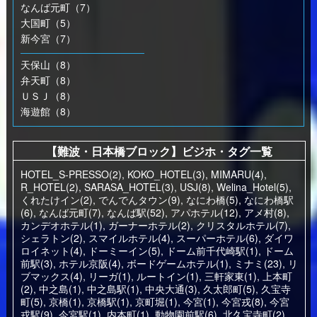
なんば元町（7）
大国町（5）
新今宮（7）
天保山（8）
弁天町（8）
ＵＳＪ（8）
海遊館（8）
【難波・日本橋ブロック】ビジホ・タグ一覧
HOTEL_S-PRESSO(2)
,
KOKO_HOTEL(3)
,
MIMARU(4)
,
R_HOTEL(2)
,
SARASA_HOTEL(3)
,
USJ(8)
,
Welina_Hotel(5)
,
くれたけイン(2)
,
でんでんタウン(9)
,
なにわ橋(5)
,
なにわ橋駅
(6)
,
なんば元町(7)
,
なんば駅(52)
,
アパホテル(12)
,
アメ村(8)
,
カンデオホテル(1)
,
ガーナーホテル(2)
,
クリスタルホテル(7)
,
シェラトン(2)
,
スマイルホテル(4)
,
スーパーホテル(6)
,
ダイワ
ロイネット(4)
,
ドーミーイン(5)
,
ドーム前千代崎駅(1)
,
ドーム
前駅(3)
,
ホテル京阪(4)
,
ボードゲームホテル(1)
,
ミナミ(23)
,
リ
ブマックス(4)
,
リーガ(1)
,
ルートイン(1)
,
三軒家東(1)
,
上本町
(2)
,
中之島(1)
,
中之島駅(1)
,
中央大通(3)
,
久太郎町(5)
,
久宝寺
町(5)
,
京橋(1)
,
京橋駅(1)
,
京町堀(1)
,
今宮(1)
,
今宮戎(8)
,
今宮
戎駅(9)
,
今宮駅(1)
,
内本町(1)
,
動物園前駅(6)
,
北久宝寺町(2)
,