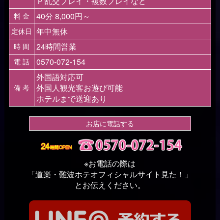
Ｐ乱交プレイ・複数プレイなど
40分 8,000円～
料 金
年中無休
定休日
24時間営業
時 間
0570-072-154
電 話
外国語対応可
外国人観光客お遊び可能
備 考
ホテルまで送迎あり
お店に電話する
※お電話の際は
「道楽・難波ホテオフィシャルサイト見た！」
とお伝えください。