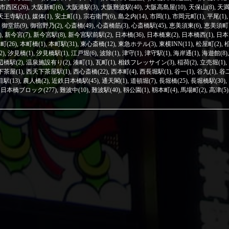
市西区(26)
,
大阪新町(6)
,
大阪港駅(3)
,
大阪難波駅(40)
,
大阪高島屋(10)
,
天保山(8)
,
天
天王寺駅(1)
,
媒体(1)
,
安土町(1)
,
宗右衛門(6)
,
島之内(14)
,
市岡(1)
,
市岡元町(1)
,
平尾(1)
,
,
御堂筋(9)
,
御宿野乃(2)
,
心斎橋(49)
,
心斎橋筋(3)
,
心斎橋駅(45)
,
恵美須東(6)
,
恵美須町
)
,
新今宮(7)
,
新今宮駅(8)
,
新今宮駅前駅(2)
,
日本橋(36)
,
日本橋東(2)
,
日本橋西(1)
,
日本
町(26)
,
本町橋(1)
,
本町駅(31)
,
東心斎橋(12)
,
東急ホテル(3)
,
東横INN(11)
,
松屋町(2)
,
2)
,
汐見橋(1)
,
汐見橋駅(1)
,
江戸堀(6)
,
波除(1)
,
津守(1)
,
津守駅(1)
,
海岸通(1)
,
海遊館(8)
,
辺橋駅(2)
,
温泉施設有り(2)
,
湊町(1)
,
瓦町(1)
,
相鉄フレッサイン(3)
,
稲荷(2)
,
立売堀(1)
,
茶屋(1)
,
西天下茶屋駅(1)
,
西心斎橋(22)
,
西本町(4)
,
西長堀駅(1)
,
谷一(1)
,
谷九(1)
,
谷
駅(13)
,
農人橋(2)
,
近鉄日本橋駅(45)
,
通天閣(1)
,
道頓堀(7)
,
長堀橋(25)
,
長堀橋駅(30)
,
日本橋ブロック(277)
,
難波中(10)
,
難波駅(40)
,
靱公園(1)
,
靱本町(4)
,
馬場町(2)
,
高津(5)