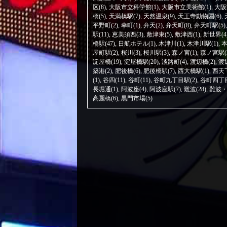
区(8)
,
大阪市立科学館(1)
,
大阪市立美術館(1)
,
大阪
橋(5)
,
天満橋駅(7)
,
天然温泉(9)
,
天王寺動物園(6)
,
平野町(2)
,
幸町(1)
,
弁天(2)
,
弁天町(8)
,
弁天町駅(5)
駅(11)
,
恵美須西(3)
,
敷津東(5)
,
敷津西(1)
,
新世界(4
橋駅(47)
,
日航ホテル(1)
,
木津川(1)
,
木津川駅(1)
,
本
屋町駅(2)
,
桜川(3)
,
桜川駅(3)
,
森ノ宮(1)
,
森ノ宮駅(
淀屋橋(19)
,
淀屋橋駅(20)
,
淡路町(4)
,
渡辺橋(2)
,
渡
築港(2)
,
肥後橋(6)
,
肥後橋駅(7)
,
西大橋駅(1)
,
西天下
(1)
,
谷四(11)
,
谷町(11)
,
谷町九丁目駅(2)
,
谷町四丁目
長堀通(1)
,
阿波座(4)
,
阿波座駅(7)
,
難波(28)
,
難波・
高麗橋(6)
,
黒門市場(5)