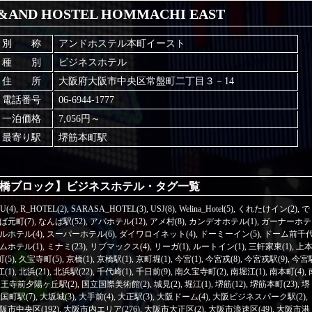
&AND HOSTEL HOMMACHI EAST
別 称
アンドホステル本町イースト
種 別
ビジネスホテル
住 所
大阪府大阪市中央区常盤町二丁目３－14
電話番号
06-6944-1777
一泊価格
7,056円～
最寄り駅
堺筋本町駅
橋ブロック】ビジネスホテル・タグ一覧
U(4)
,
R_HOTEL(2)
,
SARASA_HOTEL(3)
,
USJ(8)
,
Welina_Hotel(5)
,
くれたけイン(2)
,
で
ば元町(7)
,
なんば駅(52)
,
アパホテル(12)
,
アメ村(8)
,
カンデオホテル(1)
,
ガーナーホテ
ルホテル(4)
,
スーパーホテル(6)
,
ダイワロイネット(4)
,
ドーミーイン(5)
,
ドーム前千
ホテル(1)
,
ミナミ(23)
,
リブマックス(4)
,
リーガ(1)
,
ルートイン(1)
,
三軒家東(1)
,
上
(5)
,
久宝寺町(5)
,
京橋(1)
,
京橋駅(1)
,
京町堀(1)
,
今宮(1)
,
今宮戎(8)
,
今宮戎駅(9)
,
今宮
(1)
,
北浜(21)
,
北浜駅(22)
,
千代崎(1)
,
千日前(9)
,
南久宝寺町(2)
,
南堀江(1)
,
南本町(4)
,
王寺前夕陽ヶ丘駅(2)
,
国立国際美術館(2)
,
城見(2)
,
堀江(1)
,
堺筋(12)
,
堺筋本町(23)
,
堺
国町駅(7)
,
大坂城(3)
,
大手前(4)
,
大正駅(3)
,
大阪ドーム(4)
,
大阪ビジネスパーク駅(2)
,
阪市中央区(192)
,
大阪市内エリア(276)
,
大阪市大正区(2)
,
大阪市浪速区(49)
,
大阪市港