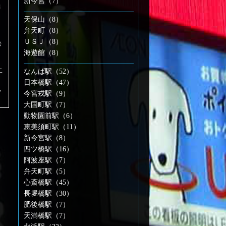
新今宮（7）
満
天保山（8）
弁天町（8）
ＵＳＪ（8）
松
海遊館（8）
二
なんば駅（52）
日本橋駅（47）
,
今宮戎駅（9）
大国町駅（7）
動物園前駅（6）
恵美須町駅（11）
新今宮駅（8）
四ツ橋駅（16）
阿波座駅（7）
弁天町駅（5）
心斎橋駅（45）
長堀橋駅（30）
肥後橋駅（7）
天満橋駅（7）