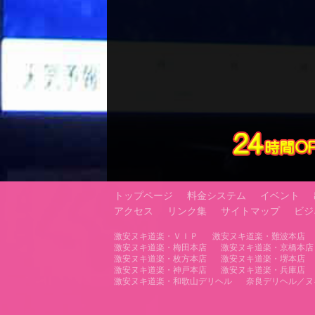
トップページ
料金システム
イベント
アクセス
リンク集
サイトマップ
ビジ
激安ヌキ道楽・ＶＩＰ
激安ヌキ道楽・難波本店
激安ヌキ道楽・梅田本店
激安ヌキ道楽・京橋本店
激安ヌキ道楽・枚方本店
激安ヌキ道楽・堺本店
激安ヌキ道楽・神戸本店
激安ヌキ道楽・兵庫店
激安ヌキ道楽・和歌山デリヘル
奈良デリヘル／ヌ