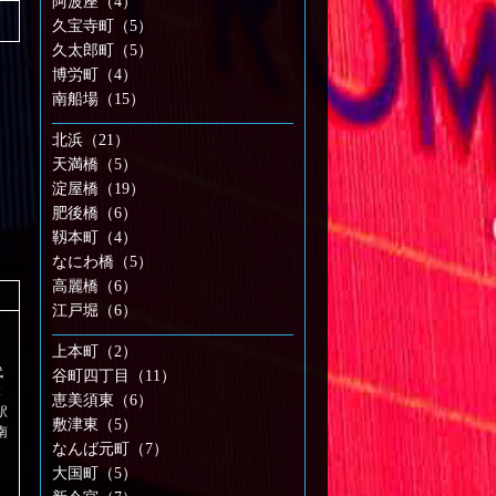
阿波座（4）
久宝寺町（5）
久太郎町（5）
博労町（4）
南船場（15）
北浜（21）
天満橋（5）
淀屋橋（19）
肥後橋（6）
靱本町（4）
なにわ橋（5）
高麗橋（6）
江戸堀（6）
上本町（2）
代
谷町四丁目（11）
本
恵美須東（6）
駅
敷津東（5）
南
なんば元町（7）
大国町（5）