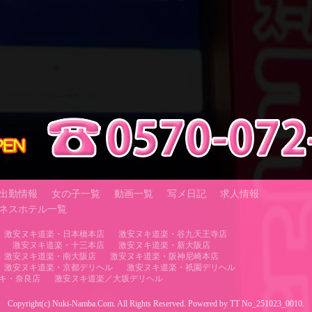
出勤情報
女の子一覧
動画一覧
写メ日記
求人情報
ネスホテル一覧
激安ヌキ道楽・日本橋本店
激安ヌキ道楽・谷九天王寺店
激安ヌキ道楽・十三本店
激安ヌキ道楽・新大阪店
激安ヌキ道楽・南大阪店
激安ヌキ道楽・阪神尼崎本店
激安ヌキ道楽・京都デリヘル
激安ヌキ道楽・祇園デリヘル
キ・奈良店
激安ヌキ道楽／大坂デリヘル
Copyright(c) Nuki-Namba.Com. All Rights Reserved. Powered by TT No_251023_0010.