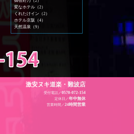
御宿野乃（2）
変なホテル（2）
くれたけイン（2）
ホテル京阪（4）
天然温泉（9）
激安ヌキ道楽・難波店
0570-072-154
受付電話／
年中無休
定休日／
24時間営業
営業時間／