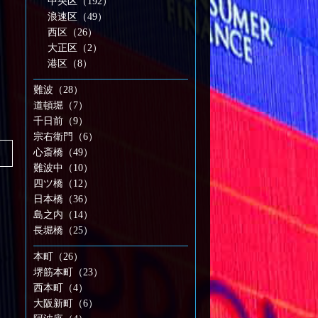
中央区（192）
浪速区（49）
西区（26）
大正区（2）
港区（8）
難波（28）
道頓堀（7）
千日前（9）
宗右衛門（6）
心斎橋（49）
難波中（10）
四ツ橋（12）
日本橋（36）
島之内（14）
長堀橋（25）
本町（26）
堺筋本町（23）
西本町（4）
大阪新町（6）