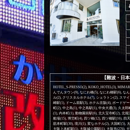
【難波・日本
HOTEL_S-PRESSO(2)
,
KOKO_HOTEL(3)
,
MIMAR
んでんタウン(9)
,
なにわ橋(5)
,
なにわ橋駅(6)
,
なん
ル(2)
,
クリスタルホテル(7)
,
シェラトン(2)
,
スマイ
崎駅(1)
,
ドーム前駅(3)
,
ホテル京阪(4)
,
ボードゲーム
町(2)
,
中之島(1)
,
中之島駅(1)
,
中央大通(3)
,
久太郎町
(1)
,
内本町(1)
,
動物園前駅(6)
,
北久宝寺町(2)
,
北堀江
船場(15)
,
博労町(4)
,
四ツ橋(12)
,
四ツ橋駅(16)
,
四天
筋本町駅(30)
,
境川(1)
,
変なホテル(2)
,
大国町(5)
,
大
大阪上本町駅(1)
,
大阪城公園駅(1)
,
大阪市(276)
,
大